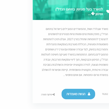
למשרד בעל מוניטין בתחום הנדל"ן
ומימון �...
משרד אנגלרד ושות’, מהמשרדים המובילים בישראל בתחום
הנדל”ן, מזמין סטודנטים וסטודנטיות מצטיינים למשפטים
להצטרף להתמחות שתחל במרץ 2027. אצלנו תזכו להתמחות
משמעותית ומעשית, הכוללת מעורבות בעסקאות מהגדולות
והמורכבות במשק, לצד עבודה שוטפת עם עורכי דין ושותפים
מהמובילים בתחום. ההתמחות במשרד מעניקה חשיפה לעולמות
הנדל”ן, המימון והבנקאות, תוך ליווי עסקאות מורכבות, עבודה
משפטית מגוונת, למידה מקצועית יומיומית והשתלבות בסביבת
עבודה איכותית, מקצועית ומשפחתית. קיימת אפשרות להשתלב
במשרת טרום-התמחות. אם אתם מחפשי...
הגשת מועמדות
76262
שיתוף משרה