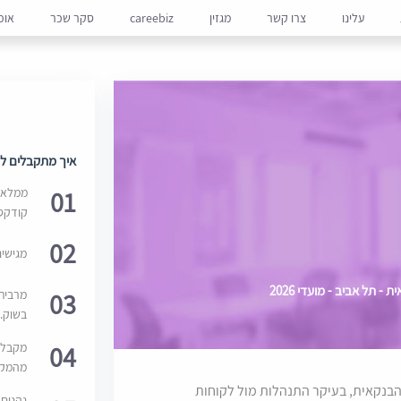
עלינו
צרו קשר
מגזין
careebiz
סקר שכר
אופ
איך מתקבלים למ
01
ממלאים
קודקס
02
מגישי
תל אביב - מועדי 2026
03
מרבית
בשוק. 
04
מקבלי
מהמקור
בנקאית, בעיקר התנהלות מול לקוחות
נהנים 