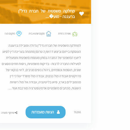
מחלקה משפטית של חברת נדל"ן
ברעננה - מוע�...
אווירה כיפית
מקום שהוא בית
מיקום פגז
למחלקה משפטית של חברת נדל"ן גדולה ומובילה ברעננה
העוסקת בייזום וביצוע דרוש/ה טרום/מתמחה בעריכת דין לסיוע
ליועץ המשפטי של החברה במתן מעטפת משפטית ותפעולית
לפעילות החברה לרבות - בדיקות משפטיות, ניסוח חוזים מסוגים
שונים, תוספות ונספחים, ניהול נכסים מניבים, ליווי בנקאי של
פרויקטים ועבודה מול בנקים, עבודה מול משרדי עורכי דין
מהמובילים בארץ, סיוע בליטיגציה, עבודה אל מול רשויות
השונות, מכתבים משפטיים אדמינסטרציה מורכבת ועוד....
הגשת מועמדות
76266
שיתוף משרה