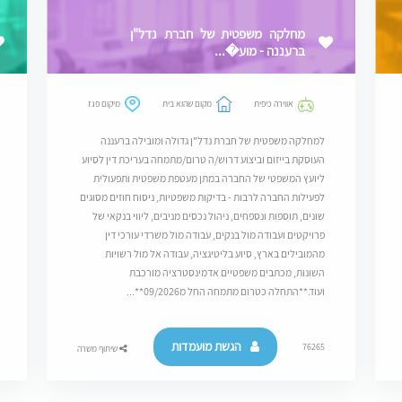
מחלקה משפטית של חברת נדל"ן
ברעננה - מוע�...
אווירה כיפית
מקום שהוא בית
מיקום פגז
למחלקה משפטית של חברת נדל"ן גדולה ומובילה ברעננה
העוסקת בייזום וביצוע דרוש/ה טרום/מתמחה בעריכת דין לסיוע
ליועץ המשפטי של החברה במתן מעטפת משפטית ותפעולית
לפעילות החברה לרבות - בדיקות משפטיות, ניסוח חוזים מסוגים
שונים, תוספות ונספחים, ניהול נכסים מניבים, ליווי בנקאי של
פרויקטים ועבודה מול בנקים, עבודה מול משרדי עורכי דין
מהמובילים בארץ, סיוע בליטיגציה, עבודה אל מול רשויות
השונות, מכתבים משפטיים אדמינסטרציה מורכבת
ועוד.**התחלה כטרום מתמחה החל מ09/2026**...
הגשת מועמדות
76265
שיתוף משרה