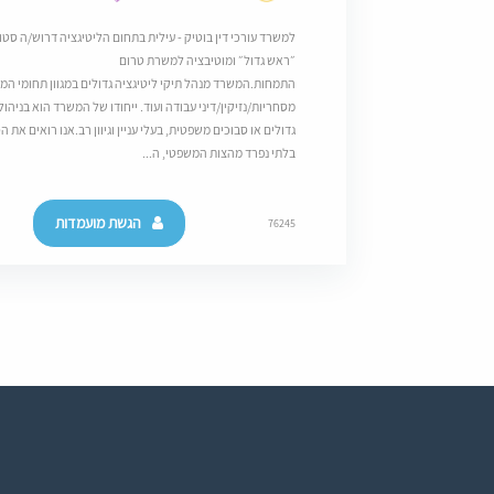
למשרד עורכי דין בוטיק - עילית בתחום הליטיגציה דרוש/ה סטו
״ראש גדול״ ומוטיבציה למשרת טרום
התמחות.המשרד מנהל תיקי ליטיגציה גדולים במגוון תחומי המ
מסחריות/נזיקין/דיני עבודה ועוד. ייחודו של המשרד הוא בניהול
גדולים או סבוכים משפטית, בעלי עניין וגיוון רב.אנו רואים את
בלתי נפרד מהצות המשפטי, ה...
הגשת מועמדות
76245