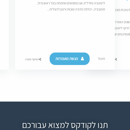
ליטיגציה וחדל"פ.אנו מחפשים מתמחה בעל ראש גדול,
מוטבציה, יכולות כתיבה טובות ורצון להצליח...
דנט/ית מצטיינים בעלי
שפט האזרחי מנהלי/תובענות ייצוגית/תביעות
 תיקי ליטיגציה
 הסטודנטים שלנו כחלק
הגשת מועמדות
76243
שיתוף משרה
שיתוף משרה
תנו לקודקס למצוא עבורכם