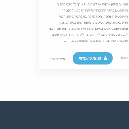
תביעות נזיקין ומלווה את לקוחותיו לאורך כל שלבי ההליך
המשפטי.במהלך ההתמחות תיקחו חלק פעיל בעבודה
המשפטית השוטפת, הכוללת כתיבת כתבי תביעה, הכנת
תחשיבי נזק, כתיבת סיכומים, ניתוח הצעות בית המשפט
והשתתפות בדיונים ובגישורים. ההתמחות מעניקה חשיפה רחבה
לעבודה מקצועית לצד ליווי והכוונה לאורך הדרך.אנו מחפשים
מועמדים יסודיים, חרוצים ובעלי תשומת לב גבוהה ...
הגשת מועמדות
76242
שיתוף משרה