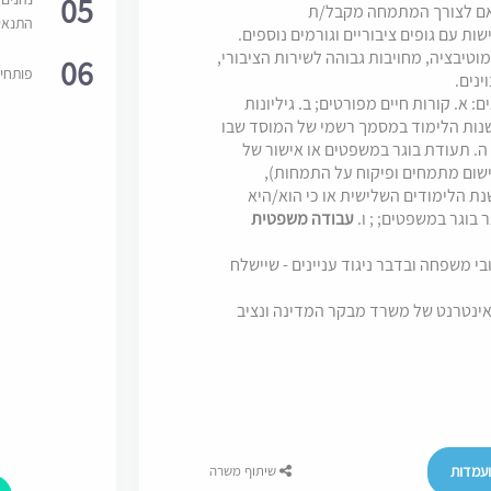
05
תאם לצורך המתמחה מקבל/ת
התנאי
ת עם גופים ציבוריים וגורמים נוספים.
טיבציה, מחויבות גבוהה לשירות הציבורי,
06
פותחי
ינים.
. קורות חיים מפורטים; ב. גיליונות
שנות הלימוד במסמך רשמי של המוסד שבו
 ה. תעודת בוגר במשפטים או אישור של
ישום מתמחים ופיקוח על התמחות),
/ה בשנת הלימודים השלישית או כי הוא/היא
בוגר במשפטים; ; ו.
עבודה משפטית
בי משפחה ובדבר ניגוד עניינים - שיישלח
ינטרנט של משרד מבקר המדינה ונציב
עמדות
שיתוף משרה