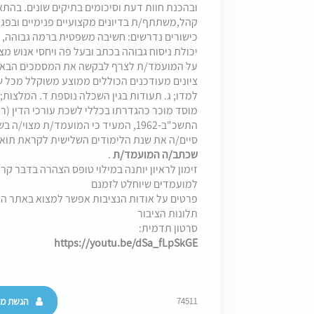
ובהכנת חוות דעת וסיכומים בתיקים שונים. בה
קהל,משתתף/ת בדיונים מקצועיים פנימיים ובפגישו
כישורים נדרשים: חשיבה משפטית ברמה גבוהה, מו
יכולת ניסוח גבוהה בכתב ובעל פה ויחסי אנוש מצו
על המועמד/ת לצרף לבקשה את המסמכים הבאים: א
ציונים מעודכנים הכוללים ממוצע משוקלל מכל 
למדו; ג. תעודות בגין השכלה נוספת ד. המלצות;
מוסד מוכר כהגדרתו בכללי לשכת עורכי הדין (ר
התשכ"ב-1962, המעיד כי המועמד/ת מצוי
סיים/ה את שנת הלימודים השלישית לקראת תואר 
שכתב/ה המועמד/ת
.
זימון לראיון יותנה במילוי טופס הצהרה בדבר קרו
למועמדים שיוחלט לזמנם
פרטים על אודות הנציבות אפשר למצוא באתר הא
תלונות הציבור
סרטון תדמית:
https://youtu.be/dSa_fLpSkGE
הגשת מו
74511