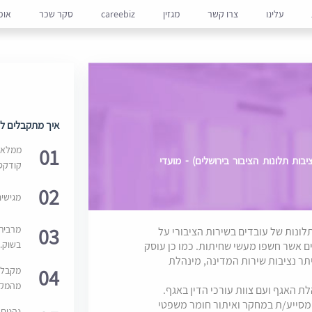
עלינו
צרו קשר
מגזין
careebiz
סקר שכר
אופ
איך מתקבלים למ
01
ממלאים
ת תלונות הציבור בירושלים) - מועדי
קודקס
02
מגישי
03
מרבית
תלונות של עובדים בשירות הציבורי על
בשוק. 
ם אשר חשפו מעשי שחיתות. כמו כן עוסק
היתר נציבות שירות המדינה, מינהלת
04
מקבלי
מהמקור
 האגף ועם צוות עורכי הדין באגף.
 מסייע/ת במחקר ואיתור חומר משפטי
נהנים 