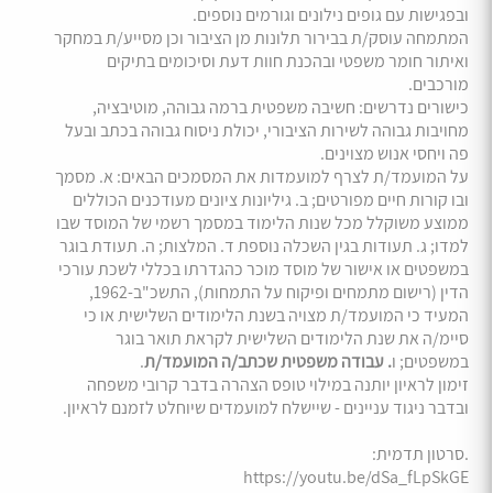
ובפגישות עם גופים נילונים וגורמים נוספים.
המתמחה עוסק/ת בבירור תלונות מן הציבור וכן מסייע/ת במחקר
ואיתור חומר משפטי ובהכנת חוות דעת וסיכומים בתיקים
מורכבים.
כישורים נדרשים: חשיבה משפטית ברמה גבוהה, מוטיבציה,
מחויבות גבוהה לשירות הציבורי, יכולת ניסוח גבוהה בכתב ובעל
פה ויחסי אנוש מצוינים.
על המועמד/ת לצרף למועמדות את המסמכים הבאים: א. מסמך
ובו קורות חיים מפורטים; ב. גיליונות ציונים מעודכנים הכוללים
ממוצע משוקלל מכל שנות הלימוד במסמך רשמי של המוסד שבו
למדו; ג. תעודות בגין השכלה נוספת ד. המלצות; ה. תעודת בוגר
במשפטים או אישור של מוסד מוכר כהגדרתו בכללי לשכת עורכי
הדין (רישום מתמחים ופיקוח על התמחות), התשכ"ב-1962,
המעיד כי המועמד/ת מצויה בשנת הלימודים השלישית או כי
סיימ/ה את שנת הלימודים השלישית לקראת תואר בוגר
במשפטים; ו
. עבודה משפטית שכתב/ה המועמד/ת
.
זימון לראיון יותנה במילוי טופס הצהרה בדבר קרובי משפחה
ובדבר ניגוד עניינים - שיישלח למועמדים שיוחלט לזמנם לראיון.
.סרטון תדמית:
https://youtu.be/dSa_fLpSkGE