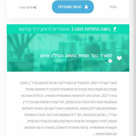
הגשת מועמדות
76265
שיתוף משרה
בשנה החולפת זומנו 1
מועמדים לראיון דרך קודקס
למשרד בעל מוניטין בתחום הנדל"ן ומימון
�...
משרד אנגלרד ושות’, מהמשרדים המובילים בישראל בתחום הנדל”ן, מזמין
סטודנטים וסטודנטיות מצטיינים למשפטים להצטרף להתמחות שתחל
במרץ 2027. אצלנו תזכו להתמחות משמעותית ומעשית, הכוללת מעורבות
בעסקאות מהגדולות והמורכבות במשק, לצד עבודה שוטפת עם עורכי דין
ושותפים מהמובילים בתחום. ההתמחות במשרד מעניקה חשיפה לעולמות
הנדל”ן, המימון והבנקאות, תוך ליווי עסקאות מורכבות, עבודה משפטית
מגוונת, למידה מקצועית יומיומית והשתלבות בסביבת עבודה איכותית,
מקצועית ומשפחתית. קיימת אפשרות להשתלב במשרת טרום-התמחות.
אם אתם מחפשי...