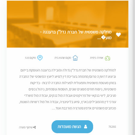
מחלקה משפטית של חברת נדל"ן ברעננה -
מוע�...
אווירה כיפית
מקום שהוא בית
מיקום פגז
למחלקה משפטית של חברת נדל"ן גדולה ומובילה ברעננה העוסקת בייזום
וביצוע דרוש/ה טרום/מתמחה בעריכת דין לסיוע ליועץ המשפטי של החברה
במתן מעטפת משפטית ותפעולית לפעילות החברה לרבות - בדיקות
משפטיות, ניסוח חוזים מסוגים שונים, תוספות ונספחים, ניהול נכסים
מניבים, ליווי בנקאי של פרויקטים ועבודה מול בנקים, עבודה מול משרדי
עורכי דין מהמובילים בארץ, סיוע בליטיגציה, עבודה אל מול רשויות השונות,
מכתבים משפטיים אדמינסטרציה מורכבת ועוד....
הגשת מועמדות
76266
שיתוף משרה