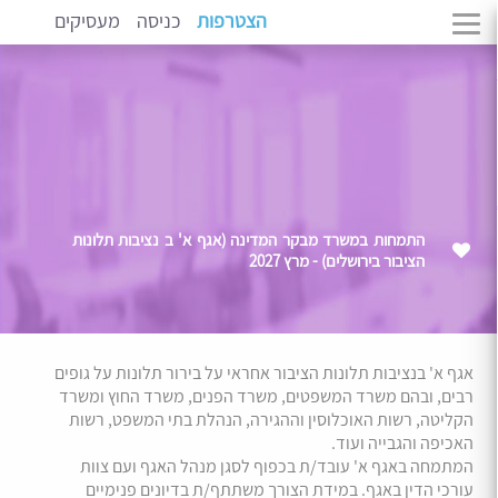
הצטרפות
כניסה
מעסיקים
התמחות במשרד מבקר המדינה (אגף א' ב נציבות תלונות
הציבור בירושלים) - מרץ 2027
אגף א' בנציבות תלונות הציבור אחראי על בירור תלונות על גופים
רבים, ובהם משרד המשפטים, משרד הפנים, משרד החוץ ומשרד
הקליטה, רשות האוכלוסין וההגירה, הנהלת בתי המשפט, רשות
האכיפה והגבייה ועוד.
המתמחה באגף א' עובד/ת בכפוף לסגן מנהל האגף ועם צוות
עורכי הדין באגף. במידת הצורך משתתף/ת בדיונים פנימיים