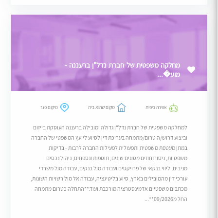
מחלקה משפטית של חברת נדל"ן ברעננה -
מוע�...
אווירה כיפית
מקום שהוא בית
מיקום פגז
למחלקה משפטית של חברת נדל"ן גדולה ומובילה ברעננה העוסקת בייזום
וביצוע דרוש/ה טרום/מתמחה בעריכת דין לסיוע ליועץ המשפטי של החברה
במתן מעטפת משפטית ותפעולית לפעילות החברה לרבות - בדיקות
משפטיות, ניסוח חוזים מסוגים שונים, תוספות ונספחים, ניהול נכסים
מניבים, ליווי בנקאי של פרויקטים ועבודה מול בנקים, עבודה מול משרדי
עורכי דין מהמובילים בארץ, סיוע בליטיגציה, עבודה אל מול רשויות השונות,
מכתבים משפטיים אדמינסטרציה מורכבת ועוד.**התחלה כטרום מתמחה
החל מ09/2026**...