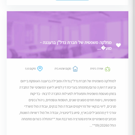
מחלקה משפטית של חברת נדל"ן ברעננה -
מוע�...
אווירה כיפית
מקום שהוא בית
מיקום פגז
למחלקה משפטית של חברת נדל"ן גדולה ומובילה ברעננה העוסקת בייזום
וביצוע דרוש/ה טרום/מתמחה בעריכת דין לסיוע ליועץ המשפטי של החברה
במתן מעטפת משפטית ותפעולית לפעילות החברה לרבות - בדיקות
משפטיות, ניסוח חוזים מסוגים שונים, תוספות ונספחים, ניהול נכסים
מניבים, ליווי בנקאי של פרויקטים ועבודה מול בנקים, עבודה מול משרדי
עורכי דין מהמובילים בארץ, סיוע בליטיגציה, עבודה אל מול רשויות השונות,
מכתבים משפטיים אדמינסטרציה מורכבת ועוד.**התחלה כטרום מתמחה
החל מ09/2026**...