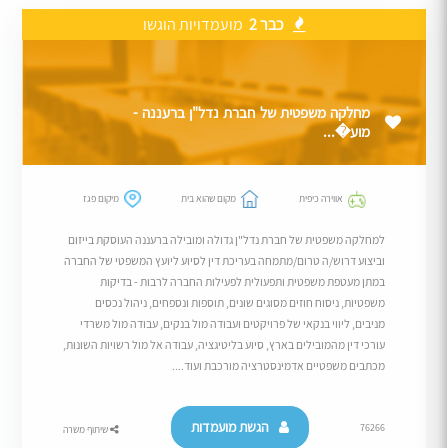
כבר 2
מועמדויות הוגשו
מחלקה משפטית של חברת נדל"ן ברעננה -
מוע�...
אווירה כיפית
מקום שהוא בית
מיקום פגז
למחלקה משפטית של חברת נדל"ן גדולה ומובילה ברעננה העוסקת בייזום
וביצוע דרוש/ה טרום/מתמחה בעריכת דין לסיוע ליועץ המשפטי של החברה
במתן מעטפת משפטית ותפעולית לפעילות החברה לרבות - בדיקות
משפטיות, ניסוח חוזים מסוגים שונים, תוספות ונספחים, ניהול נכסים
מניבים, ליווי בנקאי של פרויקטים ועבודה מול בנקים, עבודה מול משרדי
עורכי דין מהמובילים בארץ, סיוע בליטיגציה, עבודה אל מול רשויות השונות,
מכתבים משפטיים אדמינסטרציה מורכבת ועוד....
הגשת מועמדות
76266
שיתוף משרה