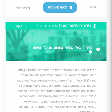
הגשת מועמדות
76265
שיתוף משרה
בשנה החולפת זומנו 1
מועמדים לראיון דרך קודקס
למשרד בעל מוניטין בתחום הנדל"ן ומימון
�...
משרד אנגלרד ושות’, מהמשרדים המובילים בישראל בתחום הנדל”ן, מזמין
סטודנטים וסטודנטיות מצטיינים למשפטים להצטרף להתמחות שתחל
במרץ 2027. אצלנו תזכו להתמחות משמעותית ומעשית, הכוללת מעורבות
בעסקאות מהגדולות והמורכבות במשק, לצד עבודה שוטפת עם עורכי דין
ושותפים מהמובילים בתחום. ההתמחות במשרד מעניקה חשיפה לעולמות
הנדל”ן, המימון והבנקאות, תוך ליווי עסקאות מורכבות, עבודה משפטית
מגוונת, למידה מקצועית יומיומית והשתלבות בסביבת עבודה איכותית,
מקצועית ומשפחתית. קיימת אפשרות להשתלב במשרת טרום-התמחות.
אם אתם מחפשי...