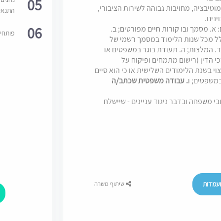
05
טיבציה, מחויבות גבוהה לשירות הציבורי,
התנאי
ינים.
06
 מסמך ובו קורות חיים מפורטים; ב.
פותחי
קלל מכל שנות הלימוד במסמך רשמי של
ד. המלצות; ה. תעודת בוגר במשפטים או
י הדין (רישום מתמחים ופיקוח על
 כי המועמד מצוי בשנת הלימודים השלישית או כי הוא סיים
משפטים; ו
. עבודה משפטית שכתב/ה
בי משפחה ובדבר ניגוד עניינים - שיישלח
עמדות
שיתוף משרה