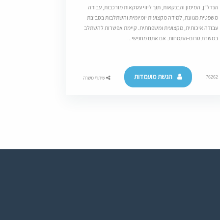
הנדל”ן, המימון והבנקאות, תוך ליווי עסקאות מורכבות, עבודה
משפטית מגוונת, למידה מקצועית יומיומית והשתלבות בסביבת
עבודה איכותית, מקצועית ומשפחתית. קיימת אפשרות להשתלב
במשרת טרום-התמחות. אם אתם מחפשי...
הגשת מועמדות
76262
שיתוף משרה