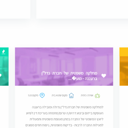
מחלקה משפטית של חברת נדל"ן
ברעננה - מוע�...
אווירה כיפית
מקום שהוא בית
מיקום פגז
למחלקה משפטית של חברת נדל"ן גדולה ומובילה ברעננה
העוסקת בייזום וביצוע דרוש/ה טרום/מתמחה בעריכת דין לסיוע
ליועץ המשפטי של החברה במתן מעטפת משפטית ותפעולית
לפעילות החברה לרבות - בדיקות משפטיות, ניסוח חוזים מסוגים