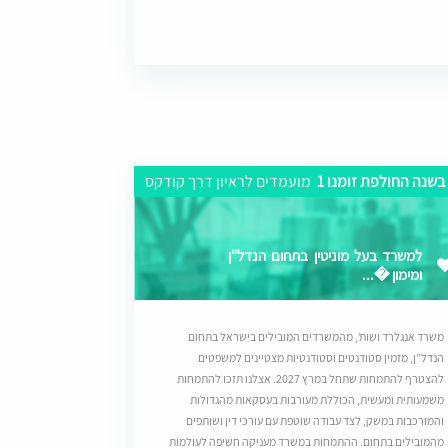
בשנה החולפת זומנו 1
מועמדים לראיון דרך קודקס
למשרד בעל מוניטין בתחום הנדל"ן
ומימון �...
משרד אנגלרד ושות’, מהמשרדים המובילים בישראל בתחום
הנדל”ן, מזמין סטודנטים וסטודנטיות מצטיינים למשפטים
להצטרף להתמחות שתחל במרץ 2027. אצלנו תזכו להתמחות
משמעותית ומעשית, הכוללת מעורבות בעסקאות מהגדולות
והמורכבות במשק, לצד עבודה שוטפת עם עורכי דין ושותפים
מהמובילים בתחום. ההתמחות במשרד מעניקה חשיפה לעולמות