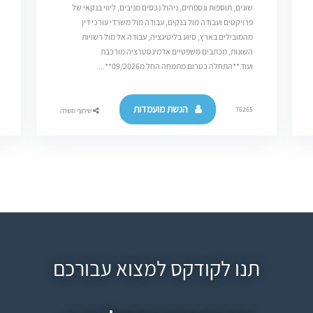
שונים, תוספות ונספחים, ניהול נכסים מניבים, ליווי בנקאי של
פרויקטים ועבודה מול בנקים, עבודה מול משרדי עורכי דין
מהמובילים בארץ, סיוע בליטיגציה, עבודה אל מול רשויות
השונות, מכתבים משפטיים אדמינסטרציה מורכבת
ועוד.**התחלה כטרום מתמחה החל מ09/2026**...
הגשת מועמדות
76265
שיתוף משרה
תנו לקודקס למצוא עבורכם