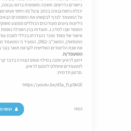
כישורים נדרשים: חשיבה משפטית ברמה גבוהה, מו
יכולת ניסוח גבוהה בכתב ובעל פה ויחסי אנוש מצו
על המועמד לצרף לבקשתו את המסמכים הבאים: א.
גיליונות ציונים מעודכנים הכוללים ממוצע משו
המוסד שבו למדו; ג. תעודות בגין השכלה נוספת 
אישור של מוסד מוכר כהגדרתו בכללי לשכת עורכ
התמחות), התשכ"ב-1962, המעיד
את שנת הלימודים השלישית לקראת תואר בוגר ב
המועמד/ת
.
זימון לראיון יותנה במילוי טופס הצהרה בדבר קרו
למועמדים שיוחלט לזמנם לראיון.
.סרטון תדמית:
https://youtu.be/dSa_fLpSkGE
הגשת מו
74515