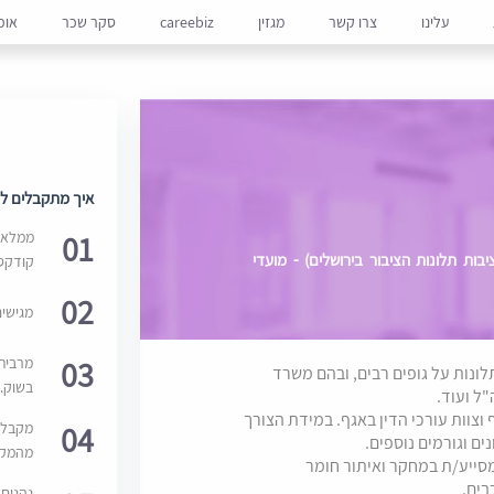
עלינו
צרו קשר
מגזין
careebiz
סקר שכר
אופ
איך מתקבלים למ
01
ממלאים
ת תלונות הציבור בירושלים) - מועדי
קודקס
02
מגישי
03
מרבית
תלונות על גופים רבים, ובהם משרד
בשוק. 
ל ועוד.
צוות עורכי הדין באגף. במידת הצורך
04
מקבלי
ים וגורמים נוספים.
מהמקור
מסייע/ת במחקר ואיתור חומר
בים.
נהנים 