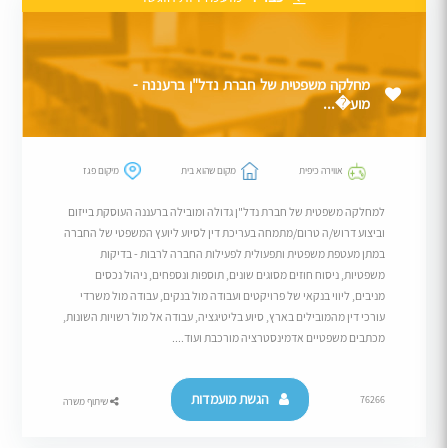
מחלקה משפטית של חברת נדל"ן ברעננה -
מוע�...
אווירה כיפית
מקום שהוא בית
מיקום פגז
למחלקה משפטית של חברת נדל"ן גדולה ומובילה ברעננה העוסקת בייזום
וביצוע דרוש/ה טרום/מתמחה בעריכת דין לסיוע ליועץ המשפטי של החברה
במתן מעטפת משפטית ותפעולית לפעילות החברה לרבות - בדיקות
משפטיות, ניסוח חוזים מסוגים שונים, תוספות ונספחים, ניהול נכסים
מניבים, ליווי בנקאי של פרויקטים ועבודה מול בנקים, עבודה מול משרדי
עורכי דין מהמובילים בארץ, סיוע בליטיגציה, עבודה אל מול רשויות השונות,
מכתבים משפטיים אדמינסטרציה מורכבת ועוד....
הגשת מועמדות
76266
שיתוף משרה