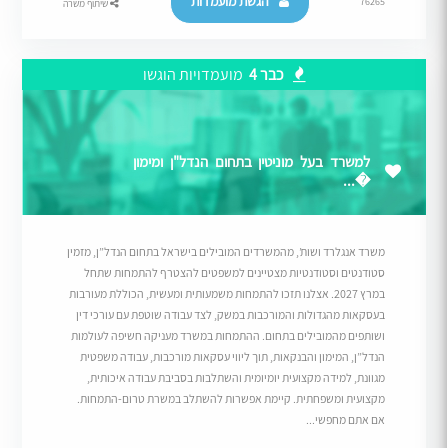
הגשת מועמדות
76265
שיתוף משרה
כבר 4
מועמדויות הוגשו
למשרד בעל מוניטין בתחום הנדל"ן ומימון
�...
משרד אנגלרד ושות’, מהמשרדים המובילים בישראל בתחום הנדל”ן, מזמין
סטודנטים וסטודנטיות מצטיינים למשפטים להצטרף להתמחות שתחל
במרץ 2027. אצלנו תזכו להתמחות משמעותית ומעשית, הכוללת מעורבות
בעסקאות מהגדולות והמורכבות במשק, לצד עבודה שוטפת עם עורכי דין
ושותפים מהמובילים בתחום. ההתמחות במשרד מעניקה חשיפה לעולמות
הנדל”ן, המימון והבנקאות, תוך ליווי עסקאות מורכבות, עבודה משפטית
מגוונת, למידה מקצועית יומיומית והשתלבות בסביבת עבודה איכותית,
מקצועית ומשפחתית. קיימת אפשרות להשתלב במשרת טרום-התמחות.
אם אתם מחפשי...