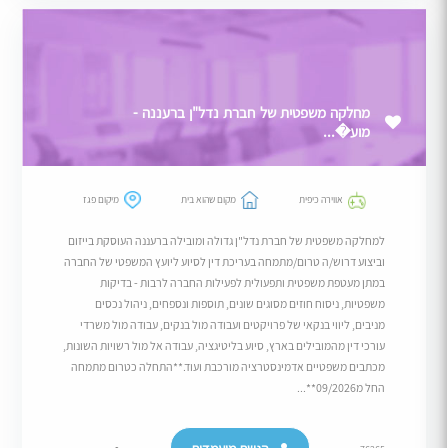
מחלקה משפטית של חברת נדל"ן ברעננה -
מוע�...
אווירה כיפית
מקום שהוא בית
מיקום פגז
למחלקה משפטית של חברת נדל"ן גדולה ומובילה ברעננה העוסקת בייזום
וביצוע דרוש/ה טרום/מתמחה בעריכת דין לסיוע ליועץ המשפטי של החברה
במתן מעטפת משפטית ותפעולית לפעילות החברה לרבות - בדיקות
משפטיות, ניסוח חוזים מסוגים שונים, תוספות ונספחים, ניהול נכסים
מניבים, ליווי בנקאי של פרויקטים ועבודה מול בנקים, עבודה מול משרדי
עורכי דין מהמובילים בארץ, סיוע בליטיגציה, עבודה אל מול רשויות השונות,
מכתבים משפטיים אדמינסטרציה מורכבת ועוד.**התחלה כטרום מתמחה
החל מ09/2026**...