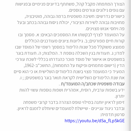
הצורך המתמחה מקבל קהל, משתתף בדיונים פנימיים ובפגישות
עם גופים נילונים וגורמים נוספים.
כישורים נדרשים: חשיבה משפטית ברמה גבוהה, מוטיבציה,
מחויבות גבוהה לשירות הציבורי, יכולת ניסוח גבוהה בכתב ובעל
פה ויחסי אנוש מצוינים.
על המועמד לצרף לבקשתו את המסמכים הבאים: א. מסמך ובו
קורות חיים מפורטים; ב. גיליונות ציונים מעודכנים הכוללים
ממוצע משוקלל מכל שנות הלימוד במסמך רשמי של המוסד שבו
למדו; ג. תעודות בגין השכלה נוספת ד. המלצות; ה. תעודת בוגר
במשפטים או אישור של מוסד מוכר כהגדרתו בכללי לשכת עורכי
הדין (רישום מתמחים ופיקוח על התמחות), התשכ"ב-1962,
המעיד כי המועמד מצוי בשנת הלימודים השלישית או כי הוא סיים
את שנת הלימודים השלישית לקראת תואר בוגר במשפטים; ; ו.
עבודה משפטית שכתב/ה המועמד/ת
.
ידע בשפות ערבית, רוסית, אמהרית ושפות נוספות עשוי להוות
יתרון.
זימון לראיון יותנה במילוי טופס הצהרה בדבר קרובי משפחה
ובדבר ניגוד עניינים - שיישלח למועמדים שיוחלט לזמנם לראיון.
סרטון תדמית:
https://youtu.be/dSa_fLpSkGE