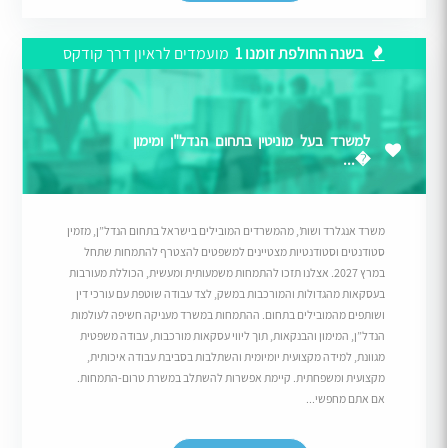
בשנה החולפת זומנו 1
מועמדים לראיון דרך קודקס
למשרד בעל מוניטין בתחום הנדל"ן ומימון
�...
משרד אנגלרד ושות’, מהמשרדים המובילים בישראל בתחום הנדל”ן, מזמין
סטודנטים וסטודנטיות מצטיינים למשפטים להצטרף להתמחות שתחל
במרץ 2027. אצלנו תזכו להתמחות משמעותית ומעשית, הכוללת מעורבות
בעסקאות מהגדולות והמורכבות במשק, לצד עבודה שוטפת עם עורכי דין
ושותפים מהמובילים בתחום. ההתמחות במשרד מעניקה חשיפה לעולמות
הנדל”ן, המימון והבנקאות, תוך ליווי עסקאות מורכבות, עבודה משפטית
מגוונת, למידה מקצועית יומיומית והשתלבות בסביבת עבודה איכותית,
מקצועית ומשפחתית. קיימת אפשרות להשתלב במשרת טרום-התמחות.
אם אתם מחפשי...