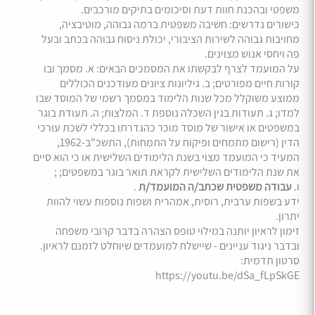
משפטי ובהכנת חוות דעת וסיכומים בתיקים מורכבים.
כישורים נדרשים: חשיבה משפטית ברמה גבוהה, מוטיבציה,
מחויבות גבוהה לשירות הציבורי, יכולת ניסוח גבוהה בכתב ובעל
פה ויחסי אנוש מצוינים.
על המועמד לצרף לבקשתו את המסמכים הבאים: א. מסמך ובו
קורות חיים מפורטים; ב. גיליונות ציונים מעודכנים הכוללים
ממוצע משוקלל מכל שנות הלימוד במסמך רשמי של המוסד שבו
למדו; ג. תעודות בגין השכלה נוספת ד. המלצות; ה. תעודת בוגר
במשפטים או אישור של מוסד מוכר כהגדרתו בכללי לשכת עורכי
הדין (רישום מתמחים ופיקוח על התמחות), התשכ"ב-1962,
המעיד כי המועמד מצוי בשנת הלימודים השלישית או כי הוא סיים
את שנת הלימודים השלישית לקראת תואר בוגר במשפטים; ;
ו.
עבודה משפטית שכתב/ה המועמד/ת
.
ידע בשפות ערבית, רוסית, אמהרית ושפות נוספות עשוי להוות
יתרון.
זימון לראיון יותנה במילוי טופס הצהרה בדבר קרובי משפחה
ובדבר ניגוד עניינים - שיישלח למועמדים שיוחלט לזמנם לראיון.
סרטון תדמית:
https://youtu.be/dSa_fLpSkGE