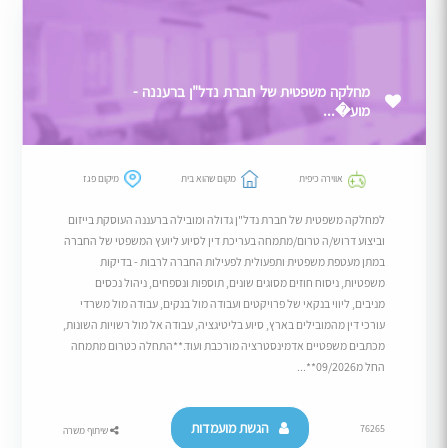
מחלקה משפטית של חברת נדל"ן ברעננה -
מוע�...
אווירה כיפית
מקום שהוא בית
מיקום פגז
למחלקה משפטית של חברת נדל"ן גדולה ומובילה ברעננה העוסקת בייזום
וביצוע דרוש/ה טרום/מתמחה בעריכת דין לסיוע ליועץ המשפטי של החברה
במתן מעטפת משפטית ותפעולית לפעילות החברה לרבות - בדיקות
משפטיות, ניסוח חוזים מסוגים שונים, תוספות ונספחים, ניהול נכסים
מניבים, ליווי בנקאי של פרויקטים ועבודה מול בנקים, עבודה מול משרדי
עורכי דין מהמובילים בארץ, סיוע בליטיגציה, עבודה אל מול רשויות השונות,
מכתבים משפטיים אדמינסטרציה מורכבת ועוד.**התחלה כטרום מתמחה
החל מ09/2026**...
הגשת מועמדות
76265
שיתוף משרה