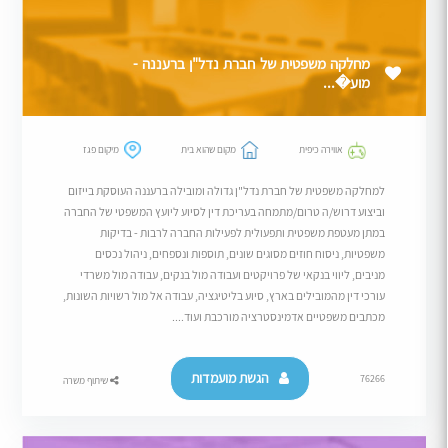
מחלקה משפטית של חברת נדל"ן ברעננה -
מוע�...
אווירה כיפית
מקום שהוא בית
מיקום פגז
למחלקה משפטית של חברת נדל"ן גדולה ומובילה ברעננה העוסקת בייזום
וביצוע דרוש/ה טרום/מתמחה בעריכת דין לסיוע ליועץ המשפטי של החברה
במתן מעטפת משפטית ותפעולית לפעילות החברה לרבות - בדיקות
משפטיות, ניסוח חוזים מסוגים שונים, תוספות ונספחים, ניהול נכסים
מניבים, ליווי בנקאי של פרויקטים ועבודה מול בנקים, עבודה מול משרדי
עורכי דין מהמובילים בארץ, סיוע בליטיגציה, עבודה אל מול רשויות השונות,
מכתבים משפטיים אדמינסטרציה מורכבת ועוד....
הגשת מועמדות
76266
שיתוף משרה