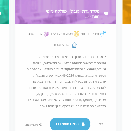
משרד גדול ומוביל - מחלקת נזיקין -
מועד 0...
נמצא בחוד החנית
מקצוענות ללא פשרות
עבודה מאתגרת
מקום שהוא בית
למשרד המתמחה במגוון רחב של תחומים במשפט האזרחי
והמסחרי, דרוש/ה מתמחה כריזמטי/ת ומרשים/ה, ייצוגי/ת
ובעל/ת מוטיבציה גבוהה לתפקיד ולעיסוק המשפטי - להתמחות
מאתגרת ומעניינת במועד 09/2026.אנו מחפשים מועמד/ת
שתכונותיו ניכרות מפעילויות בעבר ובהווה - שירות צבאי או
לאומי משמעותי, מעורבות חברתית, הצטיינות אקדמית, טרום
התמחות וכד'. דרישות התפקיד: אינטליגנטי/ת, חרוץ/ה,
מקצועי/ת, מתפקד/ת היטב תחת לחץ. שליטה בשפה האנגלית
ברמה גבוהה הינה חובה. יש לצרף גיליון ציונים לאתר....
הגשת מועמדות
76271
שיתוף משרה