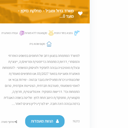
משרד גדול ומוביל - מחלקת נזיקין -
מועד 0...
נמצא בחוד החנית
מקצוענות ללא פשרות
עבודה מאתגרת
מקום שהוא בית
למשרד המתמחה במגוון רחב של תחומים במשפט האזרחי
והמסחרי, דרוש/ה מתמחה כריזמטי/ת ומרשים/ה, ייצוגי/ת
ובעל/ת מוטיבציה גבוהה לתפקיד ולעיסוק המשפטי - להתמחות
מאתגרת ומעניינת במועד 03/2027.אנו מחפשים מועמד/ת
שתכונותיו ניכרות מפעילויות בעבר ובהווה - שירות צבאי או
לאומי משמעותי, מעורבות חברתית, הצטיינות אקדמית, טרום
התמחות וכד'. דרישות התפקיד: אינטליגנטי/ת, חרוץ/ה,
מקצועי/ת, מתפקד/ת היטב תחת לחץ. שליטה בשפה האנגלית
ברמה גבוהה הינה חובה. יש לצרף גיליון ציונים לאתר....
הגשת מועמדות
76272
שיתוף משרה