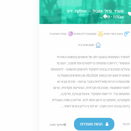
משרד גדול ומוביל - מחלקת דיני
עבודה - מ�...
נמצא בחוד החנית
מקצוענות ללא פשרות
עבודה מאתגרת
מקום שהוא בית
למשרד המתמחה במגוון רחב של תחומים במשפט האזרחי
והמסחרי, דרוש/ה מתמחה כריזמטי/ת ומרשים/ה, ייצוגי/ת
ובעל/ת מוטיבציה גבוהה לתפקיד ולעיסוק המשפטי - להתמחות
מאתגרת ומעניינת במועד 09/2026.אנו מחפשים מועמד/ת
שתכונותיו ניכרות מפעילויות בעבר ובהווה - שירות צבאי או
לאומי משמעותי, מעורבות חברתית, הצטיינות אקדמית, טרום
התמחות וכד'. דרישות התפקיד: אינטליגנטי/ת, חרוץ/ה,
מקצועי/ת, מתפקד/ת היטב תחת לחץ. שליטה בשפה האנגלית
ברמה גבוהה הינה חובה. יש לצרף גיליון ציונים לאתר....
הגשת מועמדות
76270
שיתוף משרה