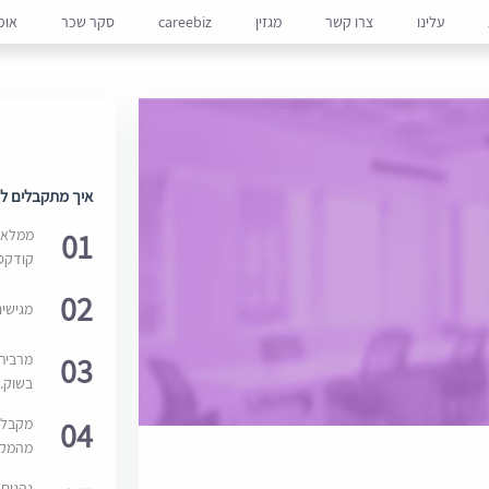
עלינו
צרו קשר
מגזין
careebiz
סקר שכר
אופ
איך מתקבלים למ
01
ממלאים
קודקס
02
מגישי
03
מרבית
בשוק. 
04
מקבלי
מהמקור
נהנים 