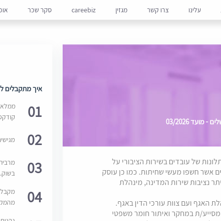
עלינו
צרו קשר
מגזין
careebiz
סקר שכר
אופ
איך מתקבלים למ
01
ממלאים
קודקס
מועד 03/2026
02
מגישי
תלונות של עובדים בשירות הציבורי על
03
מרבית
ם אשר חשפו מעשי שחיתות. כמו כן עוסק
בשוק. 
היתר נציבות שירות המדינה, מינהלת
04
מקבלי
מהמקור
 האגף ועם צוות עורכי הדין באגף.
 מסייע/ת במחקר ואיתור חומר משפטי
נהנים 