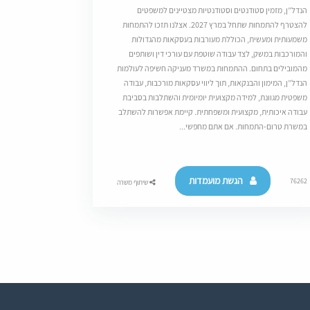
הנדל”ן, מזמין סטודנטים וסטודנטיות מצטיינים למשפטים
להצטרף להתמחות שתחל במרץ 2027. אצלנו תזכו להתמחות
משמעותית ומעשית, הכוללת מעורבות בעסקאות מהגדולות
והמורכבות במשק, לצד עבודה שוטפת עם עורכי דין ושותפים
מהמובילים בתחום. ההתמחות במשרד מעניקה חשיפה לעולמות
הנדל”ן, המימון והבנקאות, תוך ליווי עסקאות מורכבות, עבודה
משפטית מגוונת, למידה מקצועית יומיומית והשתלבות בסביבת
עבודה איכותית, מקצועית ומשפחתית. קיימת אפשרות להשתלב
במשרת טרום-התמחות. אם אתם מחפשי...
הגשת מועמדות
76262
שיתוף משרה