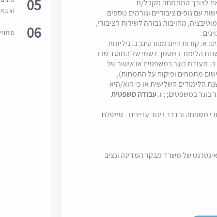
05
תאם לצורך המתמחה מקבל/ת
התנאי
ת עם גופים ציבוריים וגורמים נוספים.
טיבציה, מחויבות גבוהה לשירות הציבורי,
06
פותחי
ינים.
. קורות חיים מפורטים; ב. גיליונות
שנות הלימוד במסמך רשמי של המוסד שבו
 ה. תעודת בוגר במשפטים או אישור של
ישום מתמחים ופיקוח על התמחות),
/ה בשנת הלימודים השלישית או כי הוא/היא
בוגר במשפטים; ; ו.
עבודה משפטית
בי משפחה ובדבר ניגוד עניינים - שיישלח
ינטרנט של משרד מבקר המדינה ונציב