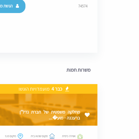
הגשת מו
74574
משרות חמות
כבר 4
מועמדויות הוגשו
מחלקה משפטית של חברת נדל"ן
ברעננה - מוע�...
אווירה כיפית
מקום שהוא בית
מיקום פגז