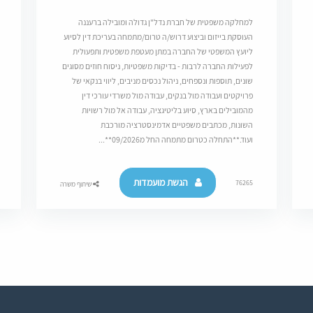
למחלקה משפטית של חברת נדל"ן גדולה ומובילה ברעננה
העוסקת בייזום וביצוע דרוש/ה טרום/מתמחה בעריכת דין לסיוע
ליועץ המשפטי של החברה במתן מעטפת משפטית ותפעולית
לפעילות החברה לרבות - בדיקות משפטיות, ניסוח חוזים מסוגים
שונים, תוספות ונספחים, ניהול נכסים מניבים, ליווי בנקאי של
פרויקטים ועבודה מול בנקים, עבודה מול משרדי עורכי דין
מהמובילים בארץ, סיוע בליטיגציה, עבודה אל מול רשויות
השונות, מכתבים משפטיים אדמינסטרציה מורכבת
ועוד.**התחלה כטרום מתמחה החל מ09/2026**...
הגשת מועמדות
76265
שיתוף משרה