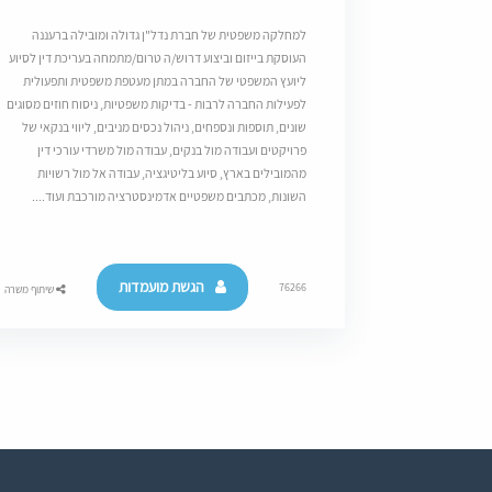
למחלקה משפטית של חברת נדל"ן גדולה ומובילה ברעננה
העוסקת בייזום וביצוע דרוש/ה טרום/מתמחה בעריכת דין לסיוע
ליועץ המשפטי של החברה במתן מעטפת משפטית ותפעולית
לפעילות החברה לרבות - בדיקות משפטיות, ניסוח חוזים מסוגים
שונים, תוספות ונספחים, ניהול נכסים מניבים, ליווי בנקאי של
פרויקטים ועבודה מול בנקים, עבודה מול משרדי עורכי דין
מהמובילים בארץ, סיוע בליטיגציה, עבודה אל מול רשויות
השונות, מכתבים משפטיים אדמינסטרציה מורכבת ועוד....
הגשת מועמדות
76266
שיתוף משרה