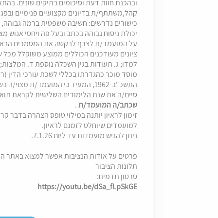
ובהכנת חוות דעת וסיכומים בתיקים שונים. בה
קהל,משתתף/ת בדיונים מקצועיים פנימיים ובפגישו
כישורים נדרשים: חשיבה משפטית ברמה גבוהה, מו
יכולת ניסוח גבוהה בכתב ובעל פה ויחסי אנוש מצו
על המועמד/ת לצרף לבקשה את המסמכים הבאים: א
ציונים מעודכנים הכוללים ממוצע משוקלל מכל 
למדו; ג. תעודות בגין השכלה נוספת ד. המלצות;
מוסד מוכר כהגדרתו בכללי לשכת עורכי הדין (ר
התשכ"ב-1962, המעיד כי המועמד/ת מצוי
סיים/ה את שנת הלימודים השלישית לקראת תואר 
שכתב/ה המועמד/ת
.
זימון לראיון יותנה במילוי טופס הצהרה בדבר קרו
למועמדים שיוחלט לזמנם לראיון.
ניתן להגיש מועמדות עד ליום 7.1.26.
פרטים על אודות הנציבות אפשר למצוא באתר הא
תלונות הציבור
סרטון תדמית:
https://youtu.be/dSa_fLpSkGE