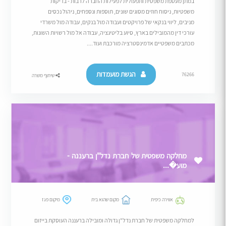
במתן מעטפת משפטית ותפעולית לפעילות החברה לרבות - בדיקות
משפטיות, ניסוח חוזים מסוגים שונים, תוספות ונספחים, ניהול נכסים
מניבים, ליווי בנקאי של פרויקטים ועבודה מול בנקים, עבודה מול משרדי
עורכי דין מהמובילים בארץ, סיוע בליטיגציה, עבודה אל מול רשויות השונות,
מכתבים משפטיים אדמינסטרציה מורכבת ועוד....
הגשת מועמדות
76266
שיתוף משרה
מחלקה משפטית של חברת נדל"ן ברעננה -
מוע�...
אווירה כיפית
מקום שהוא בית
מיקום פגז
למחלקה משפטית של חברת נדל"ן גדולה ומובילה ברעננה העוסקת בייזום