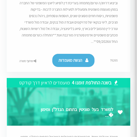
וביצוע דרוש/ה טרום/מתמחה בעריכת דין לסיוע ליועץ המשפטי של החברה
במתן מעטפת משפטית ותפעולית לפעילות החברה לרבות - בדיקות
משפטיות, ניסוח חוזים מסוגים שונים, תוספות ונספחים, ניהול נכסים
מניבים, ליווי בנקאי של פרויקטים ועבודה מול בנקים, עבודה מול משרדי
עורכי דין מהמובילים בארץ, סיוע בליטיגציה, עבודה אל מול רשויות השונות,
מכתבים משפטיים אדמינסטרציה מורכבת ועוד.**התחלה כטרום מתמחה
החל מ09/2026**...
הגשת מועמדות
76265
שיתוף משרה
בשנה החולפת זומנו 4
מועמדים לראיון דרך קודקס
למשרד בעל מוניטין בתחום הנדל"ן ומימון
�...
משרד אנגלרד ושות’, מהמשרדים המובילים בישראל בתחום הנדל”ן, מזמין