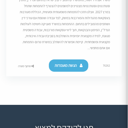
סטודנטים וסטודנטיות מצטיינים למשפטים להצטרף להתמחות שתחל
במרץ 2027. אצלנו תזכו להתמחות משמעותית ומעשית, הכוללת מעורבות
בעסקאות מהגדולות והמורכבות במשק, לצד עבודה שוטפת עם עורכי דין
ושותפים מהמובילים בתחום. ההתמחות במשרד מעניקה חשיפה לעולמות
הנדל”ן, המימון והבנקאות, תוך ליווי עסקאות מורכבות, עבודה משפטית
מגוונת, למידה מקצועית יומיומית והשתלבות בסביבת עבודה איכותית,
מקצועית ומשפחתית. קיימת אפשרות להשתלב במשרת טרום-התמחות.
אם אתם מחפשי...
הגשת מועמדות
76262
שיתוף משרה
תנו לקודקס למצוא