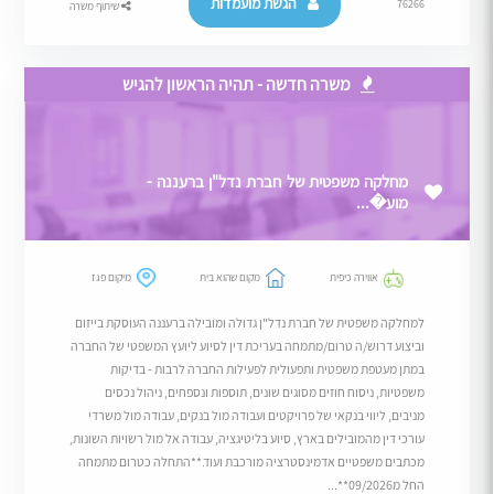
הגשת מועמדות
76266
שיתוף משרה
משרה חדשה - תהיה הראשון להגיש
מחלקה משפטית של חברת נדל"ן ברעננה -
מוע�...
אווירה כיפית
מקום שהוא בית
מיקום פגז
למחלקה משפטית של חברת נדל"ן גדולה ומובילה ברעננה העוסקת בייזום
וביצוע דרוש/ה טרום/מתמחה בעריכת דין לסיוע ליועץ המשפטי של החברה
במתן מעטפת משפטית ותפעולית לפעילות החברה לרבות - בדיקות
משפטיות, ניסוח חוזים מסוגים שונים, תוספות ונספחים, ניהול נכסים
מניבים, ליווי בנקאי של פרויקטים ועבודה מול בנקים, עבודה מול משרדי
עורכי דין מהמובילים בארץ, סיוע בליטיגציה, עבודה אל מול רשויות השונות,
מכתבים משפטיים אדמינסטרציה מורכבת ועוד.**התחלה כטרום מתמחה
החל מ09/2026**...