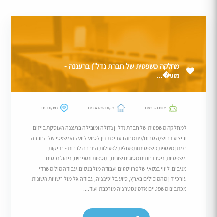
מחלקה משפטית של חברת נדל"ן ברעננה -
מוע�...
אווירה כיפית
מקום שהוא בית
מיקום פגז
למחלקה משפטית של חברת נדל"ן גדולה ומובילה ברעננה העוסקת בייזום
וביצוע דרוש/ה טרום/מתמחה בעריכת דין לסיוע ליועץ המשפטי של החברה
במתן מעטפת משפטית ותפעולית לפעילות החברה לרבות - בדיקות
משפטיות, ניסוח חוזים מסוגים שונים, תוספות ונספחים, ניהול נכסים
מניבים, ליווי בנקאי של פרויקטים ועבודה מול בנקים, עבודה מול משרדי
עורכי דין מהמובילים בארץ, סיוע בליטיגציה, עבודה אל מול רשויות השונות,
מכתבים משפטיים אדמינסטרציה מורכבת ועוד....