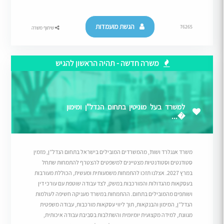
הגשת מועמדות
76265
שיתוף משרה
משרה חדשה - תהיה הראשון להגיש
למשרד בעל מוניטין בתחום הנדל"ן ומימון
�...
משרד אנגלרד ושות’, מהמשרדים המובילים בישראל בתחום הנדל”ן, מזמין
סטודנטים וסטודנטיות מצטיינים למשפטים להצטרף להתמחות שתחל
במרץ 2027. אצלנו תזכו להתמחות משמעותית ומעשית, הכוללת מעורבות
בעסקאות מהגדולות והמורכבות במשק, לצד עבודה שוטפת עם עורכי דין
ושותפים מהמובילים בתחום. ההתמחות במשרד מעניקה חשיפה לעולמות
הנדל”ן, המימון והבנקאות, תוך ליווי עסקאות מורכבות, עבודה משפטית
מגוונת, למידה מקצועית יומיומית והשתלבות בסביבת עבודה איכותית,