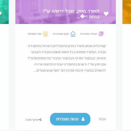
למשרד בוטיק, מוביל דרוש/ה עו"ד
בתחום די�...
עבודה מאתגרת
מקום שהוא בית
אופי משפחתי
קצת עלינו:אנחנו משרד בוטיק מהמובילים בישראל בתחום דיני
עבודה. המשרד מתמחה בכל תחומי משפט העבודה הקיבוצי
והאישי, הן במגזר הפרטי והן במגזר הציבורי.מה מחפשים?עו"ד
עם ניסיון של 0-7 שנים בתחום דיני עבודההזדמנות אדירה
להשתלב במשרד איכותי ומדורג לצד יחסי אנוש מעולים....
הגשת מועמדות
76258
שיתוף משרה