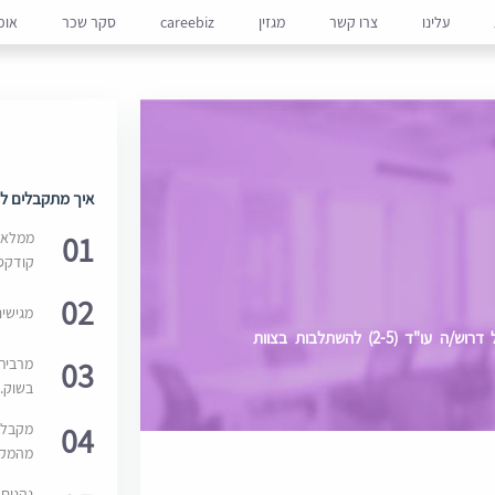
עלינו
צרו קשר
מגזין
careebiz
סקר שכר
אופ
איך מתקבלים למ
01
ממלאים
קודקס
02
מגישי
למחלקת תכנון ובנייה של משרד גדול ומוביל דרוש/ה עו"ד (2-5) להשתלבות בצוות
03
מרבית
בשוק. 
04
מקבלי
מהמקור
נהנים 