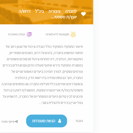
לחברה ציבורית בינ"ל דרוש/ה
יועץ/ת משפטי...
מקצוענות ללא פשרות
עבודה מאתגרת
תיאור התפקיד:התפקיד כולל הובלה וניהול של מגוון רחב של
תחומי המשפט בחברה, בדגש על רכש, הסכמים מסחריים,
התקשרויות, רגולציה, דיני תחרות וניהול סכסוכים משפטיים.
במסגרת התפקיד נדרש שיתוף פעולה הדוק עם מנהלים בכירים
וגורמים עסקיים, לצורך תמיכה ביעדים האסטרטגיים של
החברה, תוך הבטחת עמידה בדרישות הדין, ברגולציה
ובסטנדרטים אתיים בכלל פעילות החברה.אנו מחפשים מנהיג/ה
משפטי/ת בעל/ת אוריינטציה עסקית, המסוגל/ת לאזן בין ניהול
סיכונים לבין קידום היעדים המסחריים של החברה, להשפיע על
בעלי עניין בכירים ולהצליח בסבי...
הגשת מועמדות
76264
שיתוף משרה