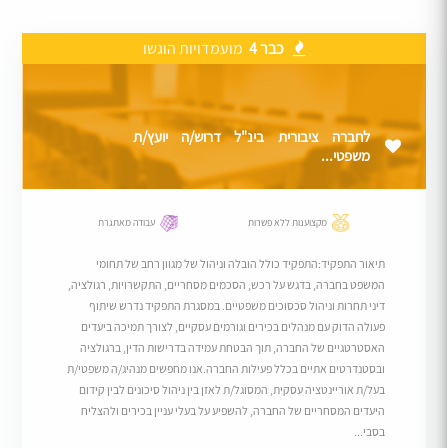
כבר 4
מועמדויות הוגשו
לחברה ציבורית בינ"ל דרוש/ה יועץ/ת
משפטי...
מקצוענות ללא פשרות
עבודה מאתגרת
תיאור התפקיד:התפקיד כולל הובלה וניהול של מגוון רחב של תחומי
המשפט בחברה, בדגש על רכש, הסכמים מסחריים, התקשרויות, רגולציה,
דיני תחרות וניהול סכסוכים משפטיים. במסגרת התפקיד נדרש שיתוף
פעולה הדוק עם מנהלים בכירים וגורמים עסקיים, לצורך תמיכה ביעדים
האסטרטגיים של החברה, תוך הבטחת עמידה בדרישות הדין, ברגולציה
ובסטנדרטים אתיים בכלל פעילות החברה.אנו מחפשים מנהיג/ה משפטי/ת
בעל/ת אוריינטציה עסקית, המסוגל/ת לאזן בין ניהול סיכונים לבין קידום
היעדים המסחריים של החברה, להשפיע על בעלי עניין בכירים ולהצליח
בסבי...