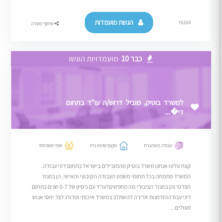
הגשת מועמדות
76264
שיתוף משרה
כבר 10
מועמדויות הוגשו
למשרד בוטיק, מוביל דרוש/ה עו"ד בתחום
די�...
עבודה מאתגרת
מקום שהוא בית
אופי משפחתי
קצת עלינו:אנחנו משרד בוטיק מהמובילים בישראל בתחום דיני עבודה.
המשרד מתמחה בכל תחומי משפט העבודה הקיבוצי והאישי, הן במגזר
הפרטי והן במגזר הציבורי.מה מחפשים?עו"ד עם ניסיון של 0-7 שנים בתחום
דיני עבודההזדמנות אדירה להשתלב במשרד איכותי ומדורג לצד יחסי אנוש
מעולים....