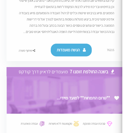
קידוםהנושאים שבתחום האחריות.סיוע בתחזוק מאגרי נתונים באופן שיטתי
וכן בחיפוש ובריכוז מידע לרבות הפקתדו"חות בהתאם להנחיית
הממונים.סיוע בגיבוש שיטות וכלים לניהול העבודה והטמעתם.סיוע בעבודה
אדמיניסטרטיבית.ביצוע מטלות נוספות בהתאם לצורך ועל פי דרישות
הממונה.כישורים ונתונים נוספים:כושר הבעה בכתב ובעל פה ברמה
גבוההכושר עבודה בצוותיוזמהידיעת השפה האנגליתיחסי אנוש טובים...
הגשת מועמדות
76215
שיתוף משרה
בשנה החולפת זומנו 7
מועמדים לראיון דרך קודקס
**טרום התמחות** למועד מיידי...
סביבת עבודה מפנקת
מקצוענות ללא פשרות
עבודה מאתגרת