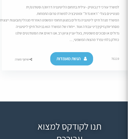
למשרד עורכי דין בוטיק - עילית בתחום הליטיגציה דרוש/ה סטודנט/ית
מצטיינים בעלי ״ראש גדול״ ומוטיבציה למשרת טרום התמחות.
המשרד מנהל תיקי ליטיגציה גדולים במגוון תחומי המשפט האזרחי מנהלי/תובענות ייצוגית/תביעות
מסחריות/נזיקין/דיני עבודה ועוד. ייחודו של המשרד הוא בניהול תיקי ליטיגציה
גדולים או סבוכים משפטית, בעלי עניין וגיוון רב.אנו רואים את הסטודנטים שלנו
כחלק בלתי נפרד מהצות המשפטי, ...
הגשת מועמדות
76119
שיתוף משרה
תנו לקודקס למצוא
עבורכם