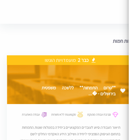
ת חמות
כבר 2
מועמדויות הוגשו
**טרום התמחות** ללשכה משפטית
בירושלים - �...
סביבת עבודה מפנקת
מקצוענות ללא פשרות
עבודה מאתגרת
תיאור העבודה:סיוע לעובדים המקצועיים ביחידה במטלות שונות.התמחות
בתחום העיסוק הספציפי ליחידה ושילוב הידע האקדמי החלקי לשם