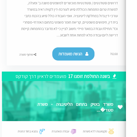
דרושים סטודנטים / סטודנטיות מוכשרים למשפטים משנה ב' ומעלה,
למשרת טרום התמחות הכוללת סיוע לעורכת-דין לקוית ראיה במשרד
עורכי-דין גדול במחלקת ליטיגציה. אופי העבודה כולל סיוע בהכנת כתבי
בית דין, חיפושים משפטיים, קריאת חומר משפטי בתחום האזרחי-מסחרי
וכד'.תחילת עבודה במועד מיידי.חשוב לציין כי לא מדובר בהתמחות.קיימת
דרישה ליום עבודה מלא לפחות אחת לשבוע....
הגשת מועמדות
76168
שיתוף משרה
בשנה החולפת זומנו 17
מועמדים לראיון דרך קודקס
משרד בוטיק בתחום הליטיגציה - משרת
סטוד�...
מקצוענות ללא פשרות
עבודה מאתגרת
נמצא בחוד החנית