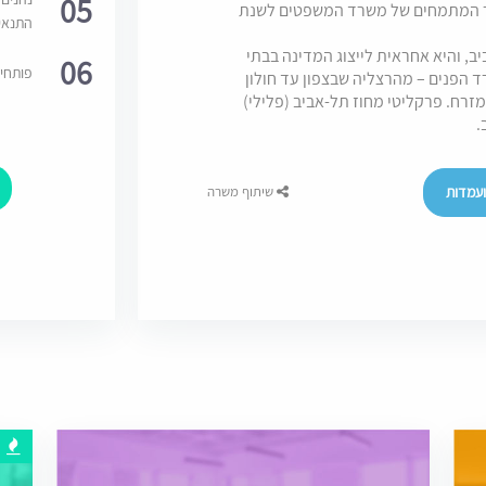
05
ר המתמחים של משרד המשפטים לשנת
התנאי
ב, והיא אחראית לייצוג המדינה בבתי
06
פותחי
 הפנים – מהרצליה שבצפון עד חולון
 כביש 4 (גהה) לערך במזרח. פרקליטי מחוז תל-אביב (פלילי)
.
עמדות
שיתוף משרה