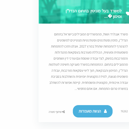
למשרד בעל מוניטין בתחום הנדל"ן
ומימון �...
משרד אנגלרד ושות’, מהמשרדים המובילים בישראל בתחום
הנדל”ן, מזמין סטודנטים וסטודנטיות מצטיינים למשפטים
להצטרף להתמחות שתחל במרץ 2027. אצלנו תזכו להתמחות
משמעותית ומעשית, הכוללת מעורבות בעסקאות מהגדולות
והמורכבות במשק, לצד עבודה שוטפת עם עורכי דין ושותפים
מהמובילים בתחום. ההתמחות במשרד מעניקה חשיפה לעולמות
הנדל”ן, המימון והבנקאות, תוך ליווי עסקאות מורכבות, עבודה
משפטית מגוונת, למידה מקצועית יומיומית והשתלבות בסביבת
עבודה איכותית, מקצועית ומשפחתית. קיימת אפשרות להשתלב
במשרת טרום-התמחות. אם אתם מחפשי...
הגשת מועמדות
76262
שיתוף משרה