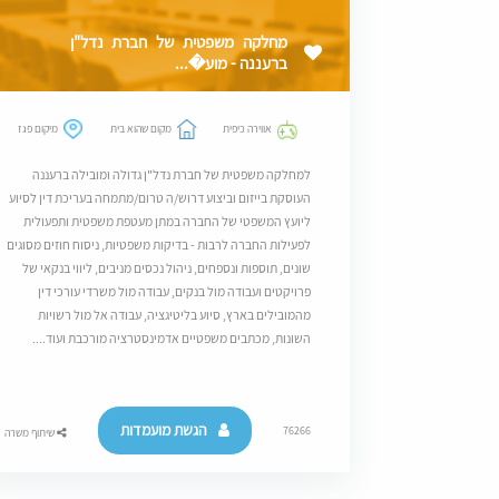
מחלקה משפטית של חברת נדל"ן
ברעננה - מוע�...
אווירה כיפית
מקום שהוא בית
מיקום פגז
למחלקה משפטית של חברת נדל"ן גדולה ומובילה ברעננה
העוסקת בייזום וביצוע דרוש/ה טרום/מתמחה בעריכת דין לסיוע
ליועץ המשפטי של החברה במתן מעטפת משפטית ותפעולית
לפעילות החברה לרבות - בדיקות משפטיות, ניסוח חוזים מסוגים
שונים, תוספות ונספחים, ניהול נכסים מניבים, ליווי בנקאי של
פרויקטים ועבודה מול בנקים, עבודה מול משרדי עורכי דין
מהמובילים בארץ, סיוע בליטיגציה, עבודה אל מול רשויות
השונות, מכתבים משפטיים אדמינסטרציה מורכבת ועוד....
הגשת מועמדות
76266
שיתוף משרה