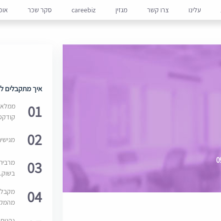
עלינו
צרו קשר
מגזין
careebiz
סקר שכר
אופ
איך מתקבלים למ
01
ממלאים
קודקס
02
מגישי
03
מרבית
בשוק. 
04
מקבלי
מהמקור
נהנים 