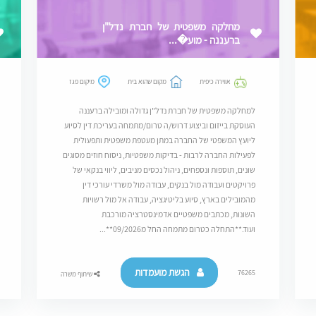
מחלקה משפטית של חברת נדל"ן
ברעננה - מוע�...
אווירה כיפית
מקום שהוא בית
מיקום פגז
למחלקה משפטית של חברת נדל"ן גדולה ומובילה ברעננה
העוסקת בייזום וביצוע דרוש/ה טרום/מתמחה בעריכת דין לסיוע
ליועץ המשפטי של החברה במתן מעטפת משפטית ותפעולית
לפעילות החברה לרבות - בדיקות משפטיות, ניסוח חוזים מסוגים
שונים, תוספות ונספחים, ניהול נכסים מניבים, ליווי בנקאי של
פרויקטים ועבודה מול בנקים, עבודה מול משרדי עורכי דין
מהמובילים בארץ, סיוע בליטיגציה, עבודה אל מול רשויות
השונות, מכתבים משפטיים אדמינסטרציה מורכבת
ועוד.**התחלה כטרום מתמחה החל מ09/2026**...
הגשת מועמדות
76265
שיתוף משרה