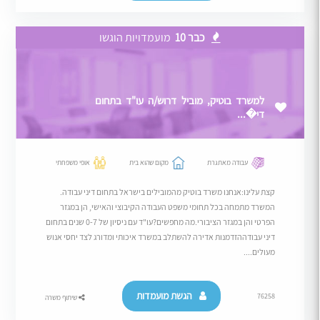
כבר 10
מועמדויות הוגשו
למשרד בוטיק, מוביל דרוש/ה עו"ד בתחום
די�...
עבודה מאתגרת
מקום שהוא בית
אופי משפחתי
קצת עלינו:אנחנו משרד בוטיק מהמובילים בישראל בתחום דיני עבודה.
המשרד מתמחה בכל תחומי משפט העבודה הקיבוצי והאישי, הן במגזר
הפרטי והן במגזר הציבורי.מה מחפשים?עו"ד עם ניסיון של 0-7 שנים בתחום
דיני עבודההזדמנות אדירה להשתלב במשרד איכותי ומדורג לצד יחסי אנוש
מעולים....
הגשת מועמדות
76258
שיתוף משרה