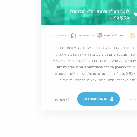
למשרד עו"ד איכותי בת"א המתמחה
בנזקי גוף...
מקצוענות ללא פשרות
עבודה מאתגרת
מקום שהוא בית
התמחות המשרד הינה בתחום הרשלנות הרפואית ונזקי הגוף
(מצד תובעים), לרבות טיפול בתביעות תאונות דרכים ותאונות
עבודה, ניהול תביעות כנגד חברות הביטוח, המוסד לביטוח לאומי
ומשרד הביטחון.המשרד מחפש לגייס לשורותיו עו"ד עם נסיון
של 2-5 שנים.** תיבחן מועמדתם של מועמדים לאחר התמחות
בתחום.נדרשת יכולת עבודה עצמאית, התמדה ו'ראש גדול'....
הגשת מועמדות
76255
שיתוף משרה