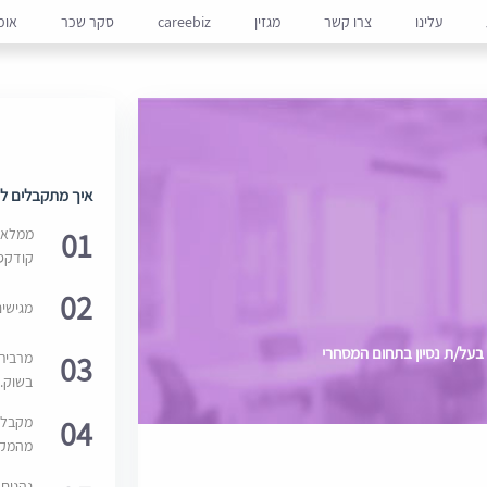
עלינו
צרו קשר
מגזין
careebiz
סקר שכר
אופ
איך מתקבלים למ
01
ממלאים
קודקס
02
מגישי
 בעל/ת נסיון בתחום המסחרי
03
מרבית
בשוק. 
04
מקבלי
מהמקור
נהנים 