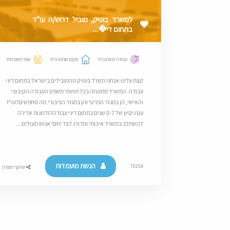
למשרד בוטיק, מוביל דרוש/ה עו"ד
בתחום די�...
עבודה מאתגרת
מקום שהוא בית
אופי משפחתי
קצת עלינו:אנחנו משרד בוטיק מהמובילים בישראל בתחום דיני
עבודה. המשרד מתמחה בכל תחומי משפט העבודה הקיבוצי
והאישי, הן במגזר הפרטי והן במגזר הציבורי.מה מחפשים?עו"ד
עם ניסיון של 0-7 שנים בתחום דיני עבודההזדמנות אדירה
להשתלב במשרד איכותי ומדורג לצד יחסי אנוש מעולים....
הגשת מועמדות
76258
שיתוף משרה