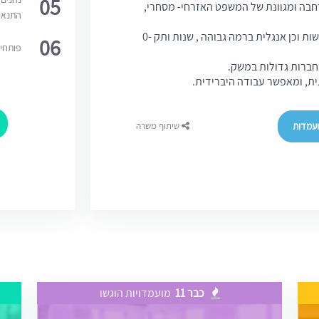
05
בה ומגוונת של המשפט האזרחי- מסחרי,
התנאי
נדרש נסיון ממחלקות מסחריות ו/או מיזוגים ורכישות וכן אנגלית ברמה גבוהה , שנות ותק 0-
06
פותחי
חברות גדולות במשק.
ת, ומאפשר עבודה היברידית.
עמדות
שיתוף משרה
כבר 11
מועמדויות הוגשו