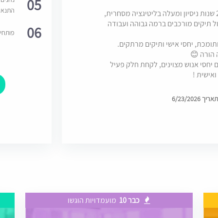
05
התנאי
למשרד בוטיק דרוש/ה עו"ד בעל/ת ניסיון של 2-3 שנות ניסיון ומעלה בליטיגציה מסחרית,
ל תיקים מורכבים ברמה גבוהה ועבודה
06
פותחי
ומכת, יחסי אישי ותיקים מרתקים.
יחסי אנוש מצוינים, לקחת חלק פעיל
אישית !
6/23/202
כבר 10
מועמדויות הוגשו