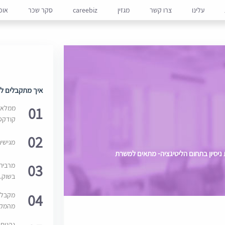
עלינו
צרו קשר
מגזין
careebiz
סקר שכר
אופ
איך מתקבלים למ
01
ממלאים
קודקס
02
מגישי
יק בת"א דרוש/ה עו"ד עם 2-3 שנות ניסיון בתחום הליטיגציה- מתאים למשרת
03
מרבית
בשוק. 
04
מקבלי
מהמקור
נהנים 