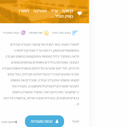
דרוש/ה עו״ד מצטיין/ת למשרד
בוטיק מוביל ...
נמצא בחוד החנית
אופי משפחתי
עבודה מאתגרת
למשרד העומד בחוד החנית של סכסוכי העבודה הגדולים
והמשמעותיים במשק, דרוש/ה עו״ד מצטיין/ת למשרה
מלאה.התפקיד יכלול התמחות והתמקצעות במשפט העבודה
הקיבוצי, ומעורבות בהליכים משפטיים ובמשאים ומתנים
מרכזיים, לצד ייעוץ שוטף וניהול תיקים במסגרת משפט העבודה
הפרטי.מתאים לעורכי דין בעלי תודעה חברתית, בעלי בסיס
מקצועי ומשפטי איתן בדיני עבודה, שמכירים את המשפט
הקיבוצי ומעוניינים להעמיק ולהתמקצע בו, בעבודה מול
ה״שחקנים״ המרכזיים ביותר.המשרד מתאפיין ביחסים
בינאישיים מצוינים, במהירות תגובה ושירות, ובהקפדה על רמה
מ...
הגשת מועמדות
76248
שיתוף משרה