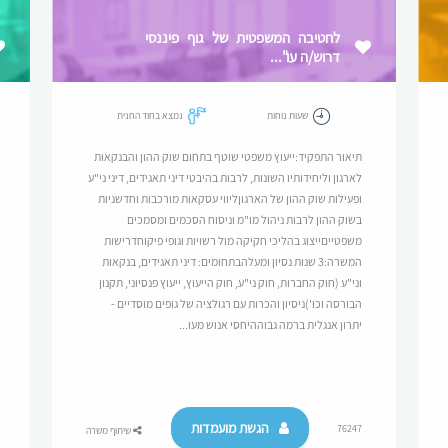
לחטיבה המשפטית של גוף פיננסי
דרוש/ה עו"...
שעות נוחות
נמצא בחוד החנית
תיאור התפקיד:ייעוץ משפטי שוטף בתחום שוק ההון והבנקאות
לארגון וליחידותיו השונות, לרבות בהיבטי דיני תאגידים, דיני ני"ע
ופעילות שוק ההון של הארגוןליווי עסקאות מורכבות וחדשניות
בשוק ההון לרבות ניהול מו"מ וניסוח הסכמים ומסמכים
משפטייםייצוג בהליכי חקיקה מול רשויות וגופי פיקוחדרישות
המשרה:3 שנות נסיון ומעלהבתחומים: דיני תאגידים, בנקאות
וני"ע (חוק החברות, חוק ני"ע, חוק הייעוץ, ייעוץ פנסיוני, תקנון
הבורסה וכו')ניסיון והכרות עם רגולציה של גופים מוסדיים -
יתרון אנגלית ברמה גבוההיחסי אנוש מעו...
הגשת מועמדות
76247
שיתוף משרה