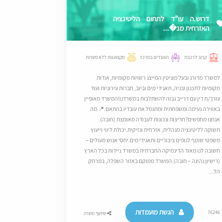
דרוש.ה עו"ד לתחום הליטיגציה
האזרחית מנ�...
קרוב לרכבת
העובדים במרכז
מקצוענות ללא פשרות
למשרד מדורג ובעל מוניטין המייצג רשויות מקומיות, ועדות
מקומיות לתכנון ובניה, תאגידי מים וביוב, חברות עירוניות ועוד
עורך/ת דין עם דרייב גבוה להשתלבות במשרדנו!המשרד מאופיין
באווירה נעימה ומשפחתית ומתגמל את עובדיו בהתאם.​📍 מה
אנחנו מחפשים?חריצות ונכונות לעבודה מאומצת (חובה).​
תשוקה לליטיגציה מנהלית, אזרחית ונזיקית.​יכולת ליווי וייעוץ
משפטי שוטף לגופים ציבוריים ותאגידי מים.​יחסי אנוש מעולים –
חשובה לנו מאוד הדינמיקה החברתית במשרד.​ניידות בכל הארץ
(רישיון נהיגה – חובה).המשרד ממוקם באזור השפלה, במרחק
הל...
הגשת מועמדות
76246
שיתוף משרה