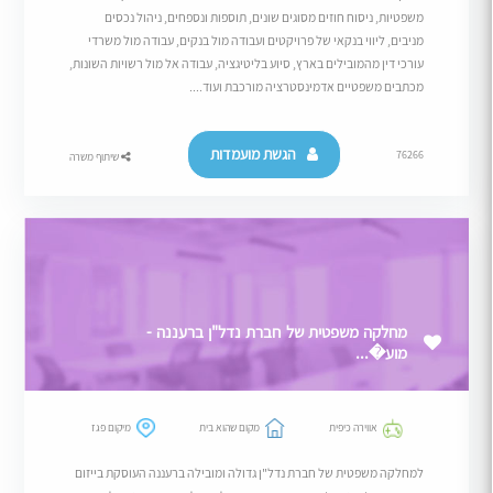
משפטיות, ניסוח חוזים מסוגים שונים, תוספות ונספחים, ניהול נכסים
מניבים, ליווי בנקאי של פרויקטים ועבודה מול בנקים, עבודה מול משרדי
עורכי דין מהמובילים בארץ, סיוע בליטיגציה, עבודה אל מול רשויות השונות,
מכתבים משפטיים אדמינסטרציה מורכבת ועוד....
הגשת מועמדות
76266
שיתוף משרה
מחלקה משפטית של חברת נדל"ן ברעננה -
מוע�...
אווירה כיפית
מקום שהוא בית
מיקום פגז
למחלקה משפטית של חברת נדל"ן גדולה ומובילה ברעננה העוסקת בייזום