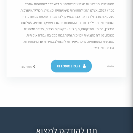
סטודנטים וסטודנטיות מצטיינים למשפטים להצטרף להתמחות שתחל
במרץ 2027. אצלנו תזכו להתמחות משמעותית ומעשית, הכוללת מעורבות
בעסקאות מהגדולות והמורכבות במשק, לצד עבודה שוטפת עם עורכי דין
ושותפים מהמובילים בתחום. ההתמחות במשרד מעניקה חשיפה לעולמות
הנדל”ן, המימון והבנקאות, תוך ליווי עסקאות מורכבות, עבודה משפטית
מגוונת, למידה מקצועית יומיומית והשתלבות בסביבת עבודה איכותית,
מקצועית ומשפחתית. קיימת אפשרות להשתלב במשרת טרום-התמחות.
אם אתם מחפשי...
הגשת מועמדות
76262
שיתוף משרה
תנו לקודקס למצוא