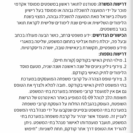
דרישות המשרה
: סטודנט לתואר ראשון במשפטים ממוסד אקדמי
מוכר על ידי המועצה להשכלה גבוהה או ממוסד בעל רישיון
פעולה בישראל מאת המועצה להשכלה גבוהה, המצוי בשנת
הלימודים השלישית או סיים שנת לימודים שלישית לקראת תואר
בוגר במשפטים.
הכישורים הנדרשים
: ידע משפטי
נ
רחב, כושר הבעה מעולה בכתב
ובעל פה, יכולת ניתוח אנליטי בתחום המשפט, שליטה במאגרי
מידע משפטיים, תקשורת בינאישית טובה, יושרה ודיסקרטיות.
דרישות נוספות:
1. מילוי התיק האישי בקודקס (קורות חיים).
2. צירוף גיליון ציונים של שנה ראשונה ושנה שניה, מטעם מוסד
הלימודים לתיק האישי בקודקס.
3. צירוף טופס הצהרה על קרובי משפחה המועסקים במערכת
בתי המשפט לתיק האישי בקודקס . חובה למלא ולצרף את הטופס
גם אם אין למועמד קרובי משפחה במערכת בתי המשפט.
תשומת הלב לנוהל 01-09 המופיע באתר האינטרנט של הרשות
השופטת, העוסק בהגבלות החלות על העסקת קרובי משפחה
במערכת בתי המשפט ובסייגים שנקבעו על ידי מנהל בתי המשפט
לעניין זה. מועמד אשר יצהיר על קרבת משפחה במערכת בתי
המשפט, תועבר מועמדותו לאישור מנהל בתי המשפט. ניתן
להוריד את הטופס דרך אתר קודקס, תחת לשוניות: "חיפוש