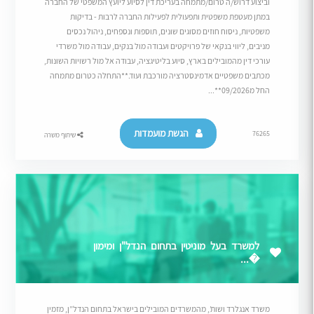
וביצוע דרוש/ה טרום/מתמחה בעריכת דין לסיוע ליועץ המשפטי של החברה
במתן מעטפת משפטית ותפעולית לפעילות החברה לרבות - בדיקות
משפטיות, ניסוח חוזים מסוגים שונים, תוספות ונספחים, ניהול נכסים
מניבים, ליווי בנקאי של פרויקטים ועבודה מול בנקים, עבודה מול משרדי
עורכי דין מהמובילים בארץ, סיוע בליטיגציה, עבודה אל מול רשויות השונות,
מכתבים משפטיים אדמינסטרציה מורכבת ועוד.**התחלה כטרום מתמחה
החל מ09/2026**...
הגשת מועמדות
76265
שיתוף משרה
למשרד בעל מוניטין בתחום הנדל"ן ומימון
�...
משרד אנגלרד ושות’, מהמשרדים המובילים בישראל בתחום הנדל”ן, מזמין