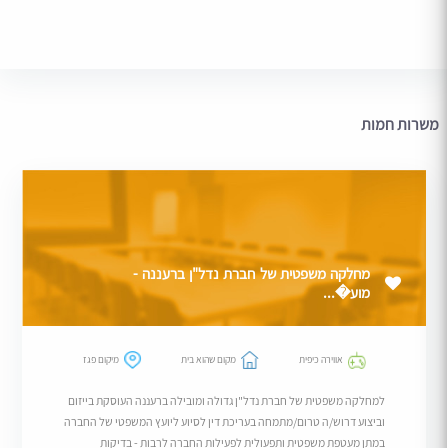
משרות חמות
מחלקה משפטית של חברת נדל"ן ברעננה -
מוע�...
אווירה כיפית
מקום שהוא בית
מיקום פגז
למחלקה משפטית של חברת נדל"ן גדולה ומובילה ברעננה העוסקת בייזום
וביצוע דרוש/ה טרום/מתמחה בעריכת דין לסיוע ליועץ המשפטי של החברה
במתן מעטפת משפטית ותפעולית לפעילות החברה לרבות - בדיקות