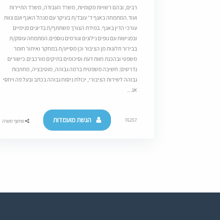
רבים, ובהם רשויות מקומיות, משרד העבודה, משרד התיירות
ועוד.המתמחה באגף ד' עובד/ת בעיקר עם מנהל האגף ועם צוות
עורכי הדין באגף. במידת הצורך משתתף/ת בדיונים פנימיים
ובפגישות עם גופים נילונים וגורמים נוספים.המתמחה עוסק/ת
בבירור תלונות מן הציבור וכן מסייע/ת במחקר ואיתור חומר
משפטי ובהכנת חוות דעת וסיכומים בתיקים מורכבים.כישורים
נדרשים: חשיבה משפטית ברמה גבוהה, מוטיבציה, מחויבות
גבוהה לשירות הציבורי, יכולת ניסוח גבוהה בכתב ובעל פה ויחסי
אנ...
הגשת מועמדות
76257
שיתוף משרה