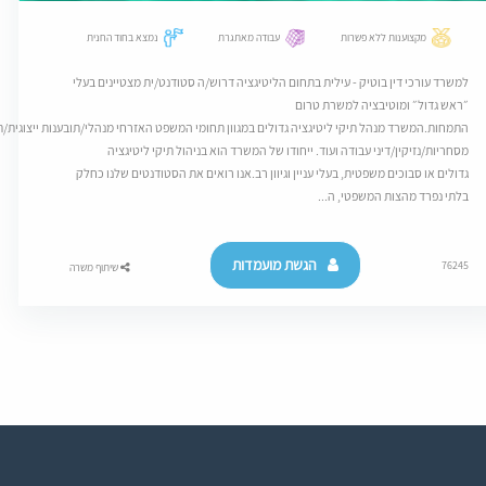
מקצוענות ללא פשרות
עבודה מאתגרת
נמצא בחוד החנית
למשרד עורכי דין בוטיק - עילית בתחום הליטיגציה דרוש/ה סטודנט/ית מצטיינים בעלי
״ראש גדול״ ומוטיבציה למשרת טרום
התמחות.המשרד מנהל תיקי ליטיגציה גדולים במגוון תחומי המשפט האזרחי מנהלי/תובענות ייצוגית/ת
מסחריות/נזיקין/דיני עבודה ועוד. ייחודו של המשרד הוא בניהול תיקי ליטיגציה
גדולים או סבוכים משפטית, בעלי עניין וגיוון רב.אנו רואים את הסטודנטים שלנו כחלק
בלתי נפרד מהצות המשפטי, ה...
הגשת מועמדות
76245
שיתוף משרה