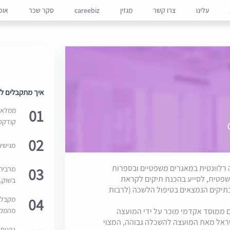
עלינו
צרו קשר
מגזין
careebiz
סקר שכר
אופ
איך מתקבלים למ
01
ממלאים
קודקס
02
מגישי
רלוונטית במאגרים משפטיים ובספרות
03
מרבית
שפטית, לסייע בהכנת תיקים לקראת
בשוק. 
בתיקים הנמצאים בטיפול הלשכה (לרבות
04
מקבלי
מהמקור
 ממוסד אקדמי מוכר על ידי המועצה
שראל מאת המועצה להשכלה גבוהה, המצוי
נהנים 