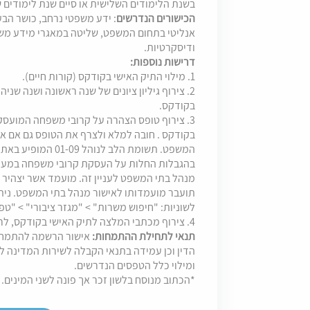
בשנת הלימודים השלישית או סיים שנת לימודים
הכישורים הנדרשים
: ידע משפטי נרחב, כושר הבע
אנליטי בתחום המשפט, שליטה במאגרי מידע משפ
ודיסקרטיות.
דרישות נוספות:
1. מילוי התיק האישי בקודקס (קורות חיים).
2. צירוף גיליון ציונים של שנה ראשונה ושנה שנ
בקודקס.
3. צירוף טופס הצהרה על קרובי משפחה המועס
בקודקס . חובה למלא ולצרף את הטופס גם אם א
המשפט. תשומת הלב לנ
בהגבלות החלות על העסקת קרובי משפחה במערכ
מנהל בתי המשפט לעניין זה. מועמד אשר יצהי
תועבר מועמדותו לאישור מנהל בתי המשפט. נית
לשוניות: "חיפוש משרות" > "מגזר ציבורי" > "טפס
4. צירוף מכתבי המלצה לתיק האישי בקודקס, לרבות פרטי ממליצים ודרכי התקשרות עימם.
תנאי לתחילת ההתמחות:
אישור הרשמה להתמחות
הדין וכן עמידה בתנאי הקבלה לשירות המדינה ל
ומילוי כלל הטפסים הנדרשים.
*הכתוב מנוסח בלשון זכר אך פונה לשני המינים.