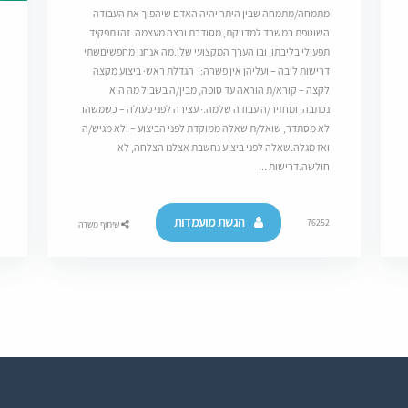
מתמחה/מתמחה שבין היתר יהיה האדם שיהפוך את העבודה
השוטפת במשרד למדויקת, מסודרת ורצה מעצמה. זהו תפקיד
תפעולי בליבתו, ובו הערך המקצועי שלו.מה אנחנו מחפשיםשתי
דרישות ליבה – ועליהן אין פשרה:· הגדלת ראש· ביצוע מקצה
לקצה – קורא/ת הוראה עד סופה, מבין/ה בשביל מה היא
נכתבה, ומחזיר/ה עבודה שלמה.· עצירה לפני פעולה – כשמשהו
לא מסתדר, שואל/ת שאלה ממוקדת לפני הביצוע – ולא מגיש/ה
ואז מגלה.שאלה לפני ביצוע נחשבת אצלנו הצלחה, לא
חולשה.דרישות ...
הגשת מועמדות
76252
שיתוף משרה