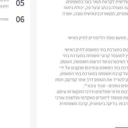
05
 שלישית לקראת תואר בוגר במשפטים.
התנאי
ה מעולה בכתב ובעל פה, יכולת ניתוח
טיים, תקשורת בינאישית טובה, יושרה
06
פותחי
יה, מטעם מוסד הלימודים לתיק האישי
קים במערכת בתי המשפט לתיק האישי
ין למועמד קרובי משפחה במערכת בתי
והל 01-09 המופיע באתר האינטרנט של הרשות השופטת, העוסק
ת בתי המשפט ובסייגים שנקבעו על ידי
ר על קרבת משפחה במערכת בתי המשפט,
ן להוריד את הטופס דרך אתר קודקס, תחת
ים נוספים - מגזר ציבורי".
 ממוסד לימודים האקדמי ומלשכת עורכי
רבות: בדיקה ביטחונית, קרבה משפחתית