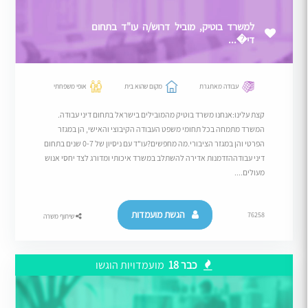
למשרד בוטיק, מוביל דרוש/ה עו"ד בתחום
די�...
עבודה מאתגרת
מקום שהוא בית
אופי משפחתי
קצת עלינו:אנחנו משרד בוטיק מהמובילים בישראל בתחום דיני עבודה.
המשרד מתמחה בכל תחומי משפט העבודה הקיבוצי והאישי, הן במגזר
הפרטי והן במגזר הציבורי.מה מחפשים?עו"ד עם ניסיון של 0-7 שנים בתחום
דיני עבודההזדמנות אדירה להשתלב במשרד איכותי ומדורג לצד יחסי אנוש
מעולים....
הגשת מועמדות
76258
שיתוף משרה
כבר 18
מועמדויות הוגשו