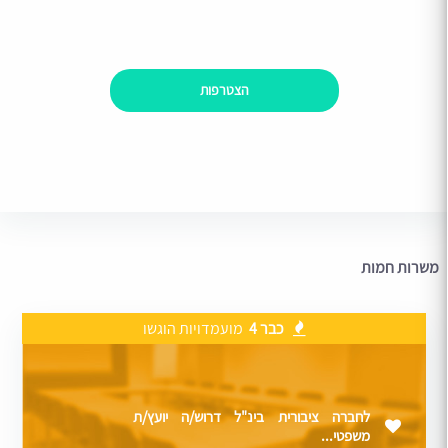
הצטרפות
משרות חמות
כבר 4
מועמדויות הוגשו
לחברה ציבורית בינ"ל דרוש/ה יועץ/ת
משפטי...