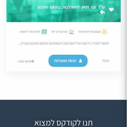
עו"ד עם ניסיון להשתלבות בתחום התכנון
ו�...
מקצוענות ללא פשרות
עם הנוף הכי יפה
משלם מעל לממוצע
למשרד מוביל, דרוש/ה עו"ד עם ניסיון להשתלבות בתחום התכנון והבנייה...
הגשת מועמדות
76256
שיתוף משרה
תנו לקודקס למצוא