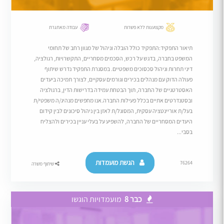
מקצוענות ללא פשרות
עבודה מאתגרת
תיאור התפקיד:התפקיד כולל הובלה וניהול של מגוון רחב של תחומי
המשפט בחברה, בדגש על רכש, הסכמים מסחריים, התקשרויות, רגולציה,
דיני תחרות וניהול סכסוכים משפטיים. במסגרת התפקיד נדרש שיתוף
פעולה הדוק עם מנהלים בכירים וגורמים עסקיים, לצורך תמיכה ביעדים
האסטרטגיים של החברה, תוך הבטחת עמידה בדרישות הדין, ברגולציה
ובסטנדרטים אתיים בכלל פעילות החברה.אנו מחפשים מנהיג/ה משפטי/ת
בעל/ת אוריינטציה עסקית, המסוגל/ת לאזן בין ניהול סיכונים לבין קידום
היעדים המסחריים של החברה, להשפיע על בעלי עניין בכירים ולהצליח
בסבי...
הגשת מועמדות
76264
שיתוף משרה
כבר 8
מועמדויות הוגשו