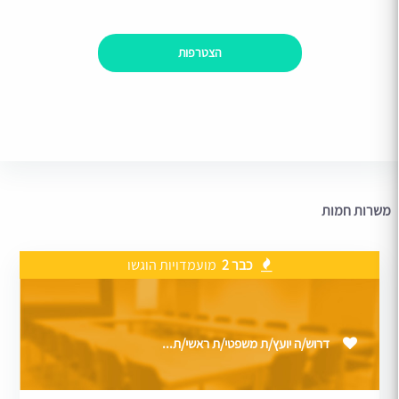
הצטרפות
משרות חמות
כבר 2
מועמדויות הוגשו
דרוש/ה יועץ/ת משפטי/ת ראשי/ת...