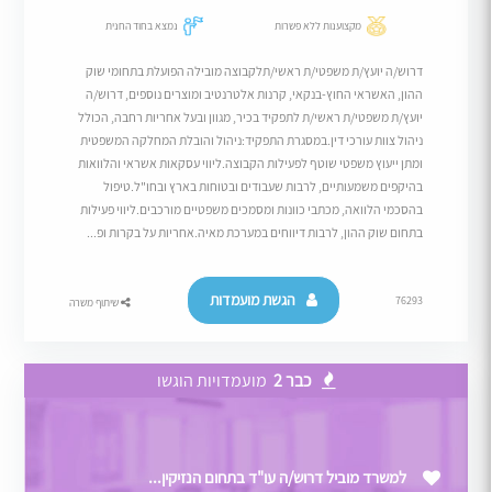
מקצוענות ללא פשרות
נמצא בחוד החנית
דרוש/ה יועץ/ת משפטי/ת ראשי/תלקבוצה מובילה הפועלת בתחומי שוק
ההון, האשראי החוץ-בנקאי, קרנות אלטרנטיב ומוצרים נוספים, דרוש/ה
יועץ/ת משפטי/ת ראשי/ת לתפקיד בכיר, מגוון ובעל אחריות רחבה, הכולל
ניהול צוות עורכי דין.במסגרת התפקיד:ניהול והובלת המחלקה המשפטית
ומתן ייעוץ משפטי שוטף לפעילות הקבוצה.ליווי עסקאות אשראי והלוואות
בהיקפים משמעותיים, לרבות שעבודים ובטוחות בארץ ובחו"ל.טיפול
בהסכמי הלוואה, מכתבי כוונות ומסמכים משפטיים מורכבים.ליווי פעילות
בתחום שוק ההון, לרבות דיווחים במערכת מאיה.אחריות על בקרות ופ...
הגשת מועמדות
76293
שיתוף משרה
כבר 2
מועמדויות הוגשו
למשרד מוביל דרוש/ה עו"ד בתחום הנזיקין...