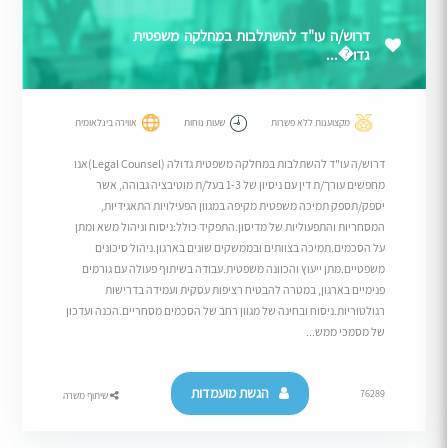
דרוש/ה עו"ד להשתלבות במחלקה משפטית
גדו�...
מקצוענות ללא פשרות
שעות נוחות
אווירה בינלאומית
דרוש/ה עו"ד להשתלבות במחלקה משפטית גדולה (Legal Counsel)אנו
מחפשים עורך/ת דין עם ניסיון של 1-3 בעל/ת מוטיבציה גבוהה, אשר
יספק/תספק תמיכה משפטית מקיפה במגוון הפעילויות התאגידיות,
המסחריות והתפעוליות של מדיסון.התפקיד כולל:ניסוח וניהול משא ומתן
על הסכמים.תמיכה בצוותים ובממשקים שונים בארגון.ניהול סיכונים
משפטיים.מתן ייעוץ והכוונה משפטית.עבודה בשיתוף פעולה עם גורמים
פנימיים בארגון, במטרה להבטיח רציפות עסקית ועמידה בדרישות
רגולטוריות.ניסוח ובחינה של מגוון רחב של הסכמים מסחריים.הכנה ועדכון
של מסמכי ממש...
הגשת מועמדות
76289
שיתוף משרה