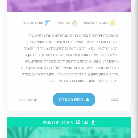
מקצוענות ללא פשרות
אווירה כיפית
נמצא בחוד החנית
למשרדנו דרוש/ה עו"ד בתחום הנזיקיןקצת עלינו-משרד נזיקין מוביל
המדורג בduns 100 כאחד המשרדים הבולטים במשק בתחומי הנזיקין
והביטוח הלאומי, עם אווירה צעירה ומשפחתית, מחפש עורך דין.המשרה
כוללת ליטיגציה על כל סוגיה (בתי משפט, וועדות רפואיות). עבודה הן עם
ניזוקים פרטיים והן עם חברות ביטוח.משרד במיקום מרכזי ומעולה, נגיש
מאוד לתחבורה ציבורית .מה אנחנו מחפשים?עו"ד בעל 3 שנות ניסיון לפחות
בתחום הנזיקין.ניסיון בניהול דיוני הוכחות- יתרון. ניתן להתראיין גם בצורה
דיסקרטית לעו"ד מתוך התחום.התנסחות בעל פה וב...
הגשת מועמדות
76292
שיתוף משרה
כבר 16
מועמדויות הוגשו