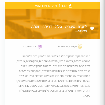
כבר 4
מועמדויות הוגשו
לחברה ציבורית בינ"ל דרוש/ה יועץ/ת
משפטי...
מקצוענות ללא פשרות
עבודה מאתגרת
תיאור התפקיד:התפקיד כולל הובלה וניהול של מגוון רחב של תחומי
המשפט בחברה, בדגש על רכש, הסכמים מסחריים, התקשרויות, רגולציה,
דיני תחרות וניהול סכסוכים משפטיים. במסגרת התפקיד נדרש שיתוף
פעולה הדוק עם מנהלים בכירים וגורמים עסקיים, לצורך תמיכה ביעדים
האסטרטגיים של החברה, תוך הבטחת עמידה בדרישות הדין, ברגולציה
ובסטנדרטים אתיים בכלל פעילות החברה.אנו מחפשים מנהיג/ה משפטי/ת
בעל/ת אוריינטציה עסקית, המסוגל/ת לאזן בין ניהול סיכונים לבין קידום
היעדים המסחריים של החברה, להשפיע על בעלי עניין בכירים ולהצליח
בסבי...