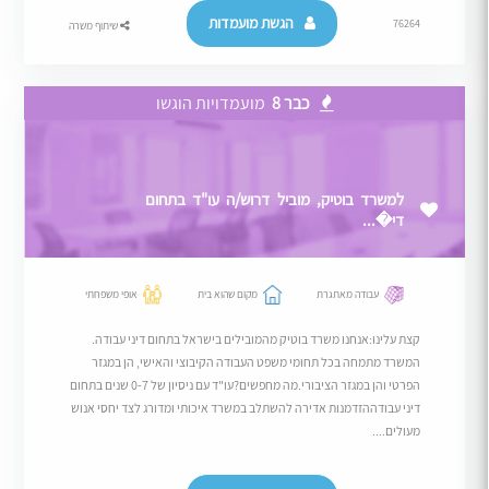
הגשת מועמדות
76264
שיתוף משרה
כבר 8
מועמדויות הוגשו
למשרד בוטיק, מוביל דרוש/ה עו"ד בתחום
די�...
עבודה מאתגרת
מקום שהוא בית
אופי משפחתי
קצת עלינו:אנחנו משרד בוטיק מהמובילים בישראל בתחום דיני עבודה.
המשרד מתמחה בכל תחומי משפט העבודה הקיבוצי והאישי, הן במגזר
הפרטי והן במגזר הציבורי.מה מחפשים?עו"ד עם ניסיון של 0-7 שנים בתחום
דיני עבודההזדמנות אדירה להשתלב במשרד איכותי ומדורג לצד יחסי אנוש
מעולים....