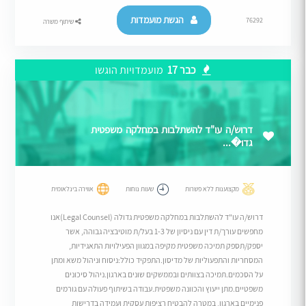
הגשת מועמדות
76292
שיתוף משרה
כבר 17
מועמדויות הוגשו
דרוש/ה עו"ד להשתלבות במחלקה משפטית
גדו�...
מקצוענות ללא פשרות
שעות נוחות
אווירה בינלאומית
דרוש/ה עו"ד להשתלבות במחלקה משפטית גדולה (Legal Counsel)אנו
מחפשים עורך/ת דין עם ניסיון של 1-3 בעל/ת מוטיבציה גבוהה, אשר
יספק/תספק תמיכה משפטית מקיפה במגוון הפעילויות התאגידיות,
המסחריות והתפעוליות של מדיסון.התפקיד כולל:ניסוח וניהול משא ומתן
על הסכמים.תמיכה בצוותים ובממשקים שונים בארגון.ניהול סיכונים
משפטיים.מתן ייעוץ והכוונה משפטית.עבודה בשיתוף פעולה עם גורמים
פנימיים בארגון, במטרה להבטיח רציפות עסקית ועמידה בדרישות