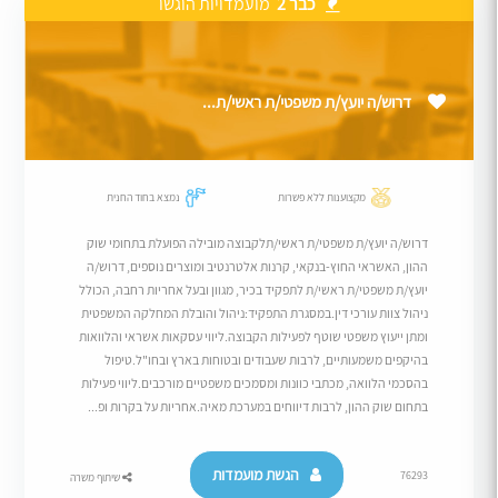
כבר 2
מועמדויות הוגשו
דרוש/ה יועץ/ת משפטי/ת ראשי/ת...
מקצוענות ללא פשרות
נמצא בחוד החנית
דרוש/ה יועץ/ת משפטי/ת ראשי/תלקבוצה מובילה הפועלת בתחומי שוק
ההון, האשראי החוץ-בנקאי, קרנות אלטרנטיב ומוצרים נוספים, דרוש/ה
יועץ/ת משפטי/ת ראשי/ת לתפקיד בכיר, מגוון ובעל אחריות רחבה, הכולל
ניהול צוות עורכי דין.במסגרת התפקיד:ניהול והובלת המחלקה המשפטית
ומתן ייעוץ משפטי שוטף לפעילות הקבוצה.ליווי עסקאות אשראי והלוואות
בהיקפים משמעותיים, לרבות שעבודים ובטוחות בארץ ובחו"ל.טיפול
בהסכמי הלוואה, מכתבי כוונות ומסמכים משפטיים מורכבים.ליווי פעילות
בתחום שוק ההון, לרבות דיווחים במערכת מאיה.אחריות על בקרות ופ...
הגשת מועמדות
76293
שיתוף משרה