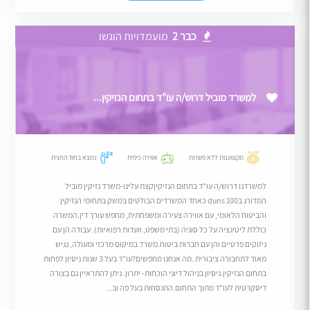
כבר 2
מועמדויות הוגשו
למשרד מוביל דרוש/ה עו"ד בתחום הנזיקין...
מקצוענות ללא פשרות
אווירה כיפית
נמצא בחוד החנית
למשרדנו דרוש/ה עו"ד בתחום הנזיקיןקצת עלינו-משרד נזיקין מוביל
המדורג בduns 100 כאחד המשרדים הבולטים במשק בתחומי הנזיקין
והביטוח הלאומי, עם אווירה צעירה ומשפחתית, מחפש עורך דין.המשרה
כוללת ליטיגציה על כל סוגיה (בתי משפט, וועדות רפואיות). עבודה הן עם
ניזוקים פרטיים והן עם חברות ביטוח.משרד במיקום מרכזי ומעולה, נגיש
מאוד לתחבורה ציבורית .מה אנחנו מחפשים?עו"ד בעל 3 שנות ניסיון לפחות
בתחום הנזיקין.ניסיון בניהול דיוני הוכחות- יתרון. ניתן להתראיין גם בצורה
דיסקרטית לעו"ד מתוך התחום.התנסחות בעל פה וב...