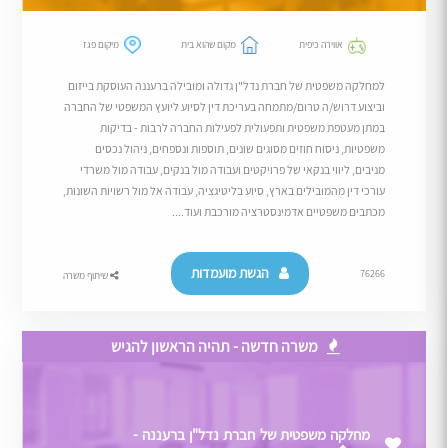
אווירה כיפית
מקום שהוא בית
מיקום פגז
למחלקה משפטית של חברת נדל"ן גדולה ומובילה ברעננה העוסקת בייזום
וביצוע דרוש/ה טרום/מתמחה בעריכת דין לסיוע ליועץ המשפטי של החברה
במתן מעטפת משפטית ותפעולית לפעילות החברה לרבות - בדיקות
משפטיות, ניסוח חוזים מסוגים שונים, תוספות ונספחים, ניהול נכסים
מניבים, ליווי בנקאי של פרויקטים ועבודה מול בנקים, עבודה מול משרדי
עורכי דין מהמובילים בארץ, סיוע בליטיגציה, עבודה אל מול רשויות השונות,
מכתבים משפטיים אדמינסטרציה מורכבת ועוד....
הגשת מועמדות
76266
שיתוף משרה
משרה חדשה - תהיה הראשון להגיש
מחלקה משפטית של חברת נדל"ן ברעננה -