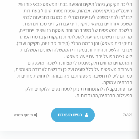
הליכה חקיקה, ניהול תיקים והופעה בבתי המשפט כבאי כוחו של
היועמ"ש בתיקי אימוץ, אבהות, אפטרופסות; טיפול בעתירות
לבג"צ ולבתי משפט לעניינים מנהליים כמו גם בתביעות לבתי
משפט אזרחיים בנושאי נזיקין, דיני עבודה, דיני מכרזים ועוד.
הלשכה המשפטית של משרד הרווחה עוסקת בנושאים ייחודיים,
מרתקים ורגישים ומסייעת לאוכלוסיות נזקקות הן ברמת הפרט
(תיקי בית משפט) והן ברמת הכלל (קידום מדיניות, חקיקה ועוד).
אנו בין הלשכות היחידות במשרדי הממשלה השונים המשלבות
ליטיגציה בפועל יחד עם ייעוץ משפטי.
המתמחים מהווים חלק אינטגרלי מצוות הלשכה ומועסקים
בעבודה משפטית על כלל סוגיה ועל כן נדרשים לעבודה מאומצת,
כמו גם ליכולת חשיבה משפטית ברמה גבוהה ולתחושת מחויבות
חברתית עמוקה.
עדיפות בקבלה להתמחות תינתן לסטודנטים הלוקחים חלק
בפעילות חברתית/התנדבותית.
הגשת מועמדות
74829
שיתוף משרה