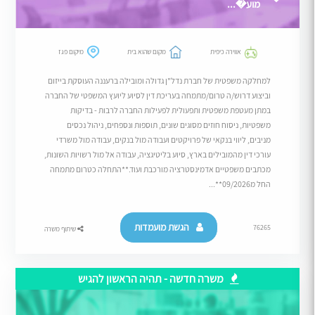
מוע�...
אווירה כיפית
מקום שהוא בית
מיקום פגז
למחלקה משפטית של חברת נדל"ן גדולה ומובילה ברעננה העוסקת בייזום
וביצוע דרוש/ה טרום/מתמחה בעריכת דין לסיוע ליועץ המשפטי של החברה
במתן מעטפת משפטית ותפעולית לפעילות החברה לרבות - בדיקות
משפטיות, ניסוח חוזים מסוגים שונים, תוספות ונספחים, ניהול נכסים
מניבים, ליווי בנקאי של פרויקטים ועבודה מול בנקים, עבודה מול משרדי
עורכי דין מהמובילים בארץ, סיוע בליטיגציה, עבודה אל מול רשויות השונות,
מכתבים משפטיים אדמינסטרציה מורכבת ועוד.**התחלה כטרום מתמחה
החל מ09/2026**...
הגשת מועמדות
76265
שיתוף משרה
משרה חדשה - תהיה הראשון להגיש