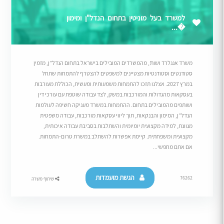
למשרד בעל מוניטין בתחום הנדל"ן ומימון
�...
משרד אנגלרד ושות’, מהמשרדים המובילים בישראל בתחום הנדל”ן, מזמין
סטודנטים וסטודנטיות מצטיינים למשפטים להצטרף להתמחות שתחל
במרץ 2027. אצלנו תזכו להתמחות משמעותית ומעשית, הכוללת מעורבות
בעסקאות מהגדולות והמורכבות במשק, לצד עבודה שוטפת עם עורכי דין
ושותפים מהמובילים בתחום. ההתמחות במשרד מעניקה חשיפה לעולמות
הנדל”ן, המימון והבנקאות, תוך ליווי עסקאות מורכבות, עבודה משפטית
מגוונת, למידה מקצועית יומיומית והשתלבות בסביבת עבודה איכותית,
מקצועית ומשפחתית. קיימת אפשרות להשתלב במשרת טרום-התמחות.
אם אתם מחפשי...
הגשת מועמדות
76262
שיתוף משרה