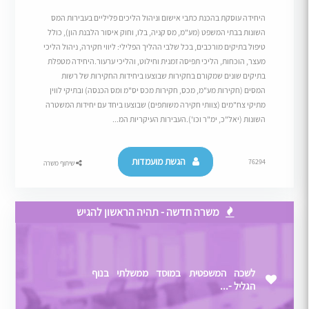
היחידה עוסקת בהכנת כתבי אישום וניהול הליכים פליליים בעבירות המס
השונות בבתי המשפט (מע"מ, מס קניה, בלו, וחוק איסור הלבנת הון), כולל
טיפול בתיקים מורכבים, בכל שלבי ההליך הפלילי: ליווי חקירה, ניהול הליכי
מעצר, הוכחות, הליכי תפיסה זמנית וחילוט, והליכי ערעור.היחידה מטפלת
בתיקים שונים שמקורם בחקירות שבוצעו ביחידות החקירות של רשות
המסים (חקירות מע"מ, מכס, חקירות מכס יס"מ ומס הכנסה) ובתיקי לווין
מתיקי צח"מים (צוותי חקירה משותפים) שבוצעו ביחד עם יחידות המשטרה
השונות (יאל"כ, ימ"ר וכו').העבירות העיקריות המ...
הגשת מועמדות
76294
שיתוף משרה
משרה חדשה - תהיה הראשון להגיש
לשכה המשפטית במוסד ממשלתי בנוף
הגליל -...