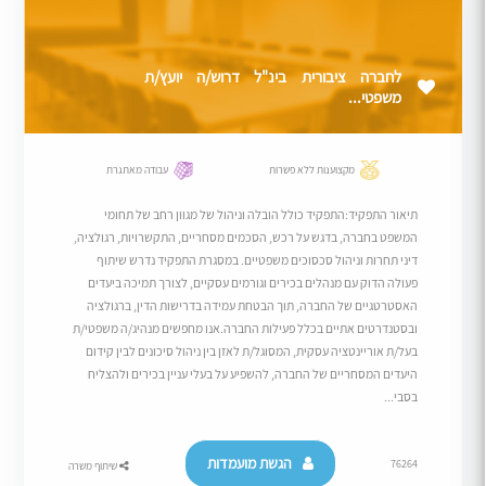
לחברה ציבורית בינ"ל דרוש/ה יועץ/ת
משפטי...
מקצוענות ללא פשרות
עבודה מאתגרת
תיאור התפקיד:התפקיד כולל הובלה וניהול של מגוון רחב של תחומי
המשפט בחברה, בדגש על רכש, הסכמים מסחריים, התקשרויות, רגולציה,
דיני תחרות וניהול סכסוכים משפטיים. במסגרת התפקיד נדרש שיתוף
פעולה הדוק עם מנהלים בכירים וגורמים עסקיים, לצורך תמיכה ביעדים
האסטרטגיים של החברה, תוך הבטחת עמידה בדרישות הדין, ברגולציה
ובסטנדרטים אתיים בכלל פעילות החברה.אנו מחפשים מנהיג/ה משפטי/ת
בעל/ת אוריינטציה עסקית, המסוגל/ת לאזן בין ניהול סיכונים לבין קידום
היעדים המסחריים של החברה, להשפיע על בעלי עניין בכירים ולהצליח
בסבי...
הגשת מועמדות
76264
שיתוף משרה