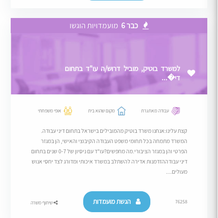
כבר 6
מועמדויות הוגשו
למשרד בוטיק, מוביל דרוש/ה עו"ד בתחום
די�...
עבודה מאתגרת
מקום שהוא בית
אופי משפחתי
קצת עלינו:אנחנו משרד בוטיק מהמובילים בישראל בתחום דיני עבודה.
המשרד מתמחה בכל תחומי משפט העבודה הקיבוצי והאישי, הן במגזר
הפרטי והן במגזר הציבורי.מה מחפשים?עו"ד עם ניסיון של 0-7 שנים בתחום
דיני עבודההזדמנות אדירה להשתלב במשרד איכותי ומדורג לצד יחסי אנוש
מעולים....
הגשת מועמדות
76258
שיתוף משרה