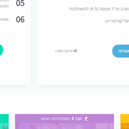
05
התנאי
למחלקה מסחרית ושוק ההון של משרד מוביל דרוש/ה עו"ד מנוסה (4-5) להשתלבות
06
פותחי
של קורפורייט.
עמדות
שיתוף משרה
כבר 6
מועמדויות הוגשו