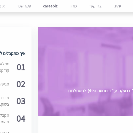
עלינו
צרו קשר
מגזין
careebiz
סקר שכר
אופ
איך מתקבלים למ
01
ממלאים
קודקס
02
מגישי
למחלקה מסחרית ושוק ההון של משרד מוביל דרוש/ה עו"ד מנוסה (4-5) להשתלבות
03
מרבית
בשוק. 
04
מקבלי
מהמקור
נהנים 