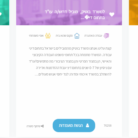
למשרד בוטיק, מוביל דרוש/ה עו"ד
בתחום די�...
עבודה מאתגרת
מקום שהוא בית
אופי משפחתי
קצת עלינו:אנחנו משרד בוטיק מהמובילים בישראל בתחום דיני
עבודה. המשרד מתמחה בכל תחומי משפט העבודה הקיבוצי
והאישי, הן במגזר הפרטי והן במגזר הציבורי.מה מחפשים?עו"ד
עם ניסיון של 0-7 שנים בתחום דיני עבודההזדמנות אדירה
להשתלב במשרד איכותי ומדורג לצד יחסי אנוש מעולים....
הגשת מועמדות
76258
שיתוף משרה