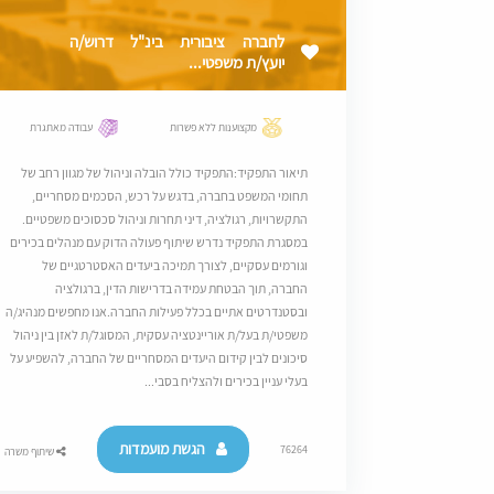
לחברה ציבורית בינ"ל דרוש/ה
יועץ/ת משפטי...
מקצוענות ללא פשרות
עבודה מאתגרת
תיאור התפקיד:התפקיד כולל הובלה וניהול של מגוון רחב של
תחומי המשפט בחברה, בדגש על רכש, הסכמים מסחריים,
התקשרויות, רגולציה, דיני תחרות וניהול סכסוכים משפטיים.
במסגרת התפקיד נדרש שיתוף פעולה הדוק עם מנהלים בכירים
וגורמים עסקיים, לצורך תמיכה ביעדים האסטרטגיים של
החברה, תוך הבטחת עמידה בדרישות הדין, ברגולציה
ובסטנדרטים אתיים בכלל פעילות החברה.אנו מחפשים מנהיג/ה
משפטי/ת בעל/ת אוריינטציה עסקית, המסוגל/ת לאזן בין ניהול
סיכונים לבין קידום היעדים המסחריים של החברה, להשפיע על
בעלי עניין בכירים ולהצליח בסבי...
הגשת מועמדות
76264
שיתוף משרה