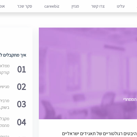
עלינו
צרו קשר
מגזין
careebiz
סקר שכר
אופ
איך מתקבלים למ
01
ממלאים
קודקס
02
מגישי
המסחרי
03
מרבית
בשוק. 
04
מקבלי
מהמקור
היבטים רגולטוריים של תאגידים ישראליים
נהנים 