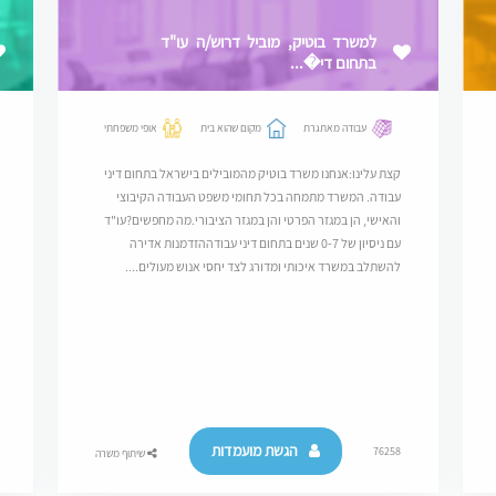
למשרד בוטיק, מוביל דרוש/ה עו"ד
בתחום די�...
עבודה מאתגרת
מקום שהוא בית
אופי משפחתי
קצת עלינו:אנחנו משרד בוטיק מהמובילים בישראל בתחום דיני
עבודה. המשרד מתמחה בכל תחומי משפט העבודה הקיבוצי
והאישי, הן במגזר הפרטי והן במגזר הציבורי.מה מחפשים?עו"ד
עם ניסיון של 0-7 שנים בתחום דיני עבודההזדמנות אדירה
להשתלב במשרד איכותי ומדורג לצד יחסי אנוש מעולים....
הגשת מועמדות
76258
שיתוף משרה