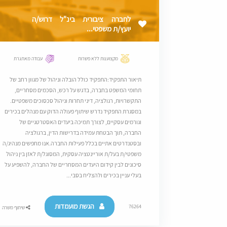
לחברה ציבורית בינ"ל דרוש/ה
יועץ/ת משפטי...
מקצוענות ללא פשרות
עבודה מאתגרת
תיאור התפקיד:התפקיד כולל הובלה וניהול של מגוון רחב של
תחומי המשפט בחברה, בדגש על רכש, הסכמים מסחריים,
התקשרויות, רגולציה, דיני תחרות וניהול סכסוכים משפטיים.
במסגרת התפקיד נדרש שיתוף פעולה הדוק עם מנהלים בכירים
וגורמים עסקיים, לצורך תמיכה ביעדים האסטרטגיים של
החברה, תוך הבטחת עמידה בדרישות הדין, ברגולציה
ובסטנדרטים אתיים בכלל פעילות החברה.אנו מחפשים מנהיג/ה
משפטי/ת בעל/ת אוריינטציה עסקית, המסוגל/ת לאזן בין ניהול
סיכונים לבין קידום היעדים המסחריים של החברה, להשפיע על
בעלי עניין בכירים ולהצליח בסבי...
הגשת מועמדות
76264
שיתוף משרה