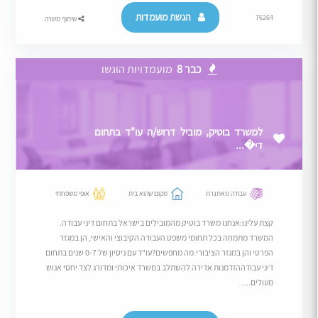
הגשת מועמדות
76264
שיתוף משרה
כבר 8
מועמדויות הוגשו
למשרד בוטיק, מוביל דרוש/ה עו"ד בתחום
די�...
עבודה מאתגרת
מקום שהוא בית
אופי משפחתי
קצת עלינו:אנחנו משרד בוטיק מהמובילים בישראל בתחום דיני עבודה.
המשרד מתמחה בכל תחומי משפט העבודה הקיבוצי והאישי, הן במגזר
הפרטי והן במגזר הציבורי.מה מחפשים?עו"ד עם ניסיון של 0-7 שנים בתחום
דיני עבודההזדמנות אדירה להשתלב במשרד איכותי ומדורג לצד יחסי אנוש
מעולים....