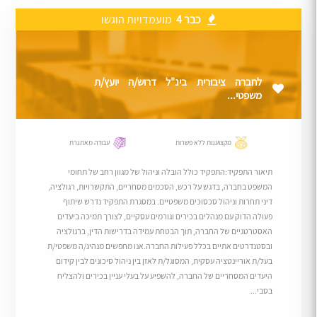
כבר 4
מועמדויות הוגשו
לחברה ציבורית בינ"ל דרוש/ה יועץ/ת
משפטי...
מקצוענות ללא פשרות
עבודה מאתגרת
תיאור התפקיד:התפקיד כולל הובלה וניהול של מגוון רחב של תחומי
המשפט בחברה, בדגש על רכש, הסכמים מסחריים, התקשרויות, רגולציה,
דיני תחרות וניהול סכסוכים משפטיים. במסגרת התפקיד נדרש שיתוף
פעולה הדוק עם מנהלים בכירים וגורמים עסקיים, לצורך תמיכה ביעדים
האסטרטגיים של החברה, תוך הבטחת עמידה בדרישות הדין, ברגולציה
ובסטנדרטים אתיים בכלל פעילות החברה.אנו מחפשים מנהיג/ה משפטי/ת
בעל/ת אוריינטציה עסקית, המסוגל/ת לאזן בין ניהול סיכונים לבין קידום
היעדים המסחריים של החברה, להשפיע על בעלי עניין בכירים ולהצליח
בסבי...