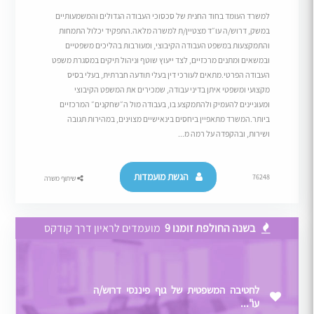
למשרד העומד בחוד החנית של סכסוכי העבודה הגדולים והמשמעותיים
במשק, דרוש/ה עו״ד מצטיין/ת למשרה מלאה.התפקיד יכלול התמחות
והתמקצעות במשפט העבודה הקיבוצי, ומעורבות בהליכים משפטיים
ובמשאים ומתנים מרכזיים, לצד ייעוץ שוטף וניהול תיקים במסגרת משפט
העבודה הפרטי.מתאים לעורכי דין בעלי תודעה חברתית, בעלי בסיס
מקצועי ומשפטי איתן בדיני עבודה, שמכירים את המשפט הקיבוצי
ומעוניינים להעמיק ולהתמקצע בו, בעבודה מול ה״שחקנים״ המרכזיים
ביותר.המשרד מתאפיין ביחסים בינאישיים מצוינים, במהירות תגובה
ושירות, ובהקפדה על רמה מ...
הגשת מועמדות
76248
שיתוף משרה
בשנה החולפת זומנו 9
מועמדים לראיון דרך קודקס
לחטיבה המשפטית של גוף פיננסי דרוש/ה
עו"...