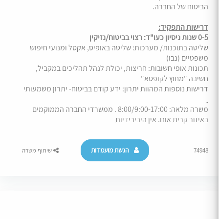
הביטוח של החברה.
דרישות התפקיד:
0-5 שנות ניסיון כעו"ד: רצוי בביטוח/נזיקין
שליטה בתוכנות/ מערכות: שליטה באופיס, אקסל ומנועי חיפוש
משפטיים (נבו)
תכונות אופי חשובות: חריצות, יכולת לנהל תהליכים במקביל,
חשיבה "מחוץ לקופסא"
דרישות נוספות המהוות יתרון: ידע קודם בביטוח- יתרון משמעותי
משרה מלאה: 8:00/9:00-17:00 . ממשרדי החברה הממוקמים
באיזור קרית אונו. אין היבירידיות
הגשת מועמדות
74948
שיתוף משרה