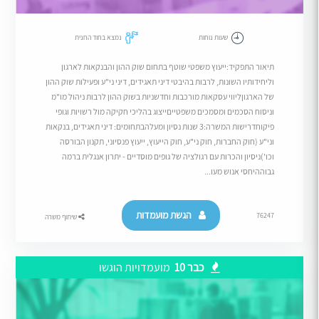
שעות נוחות
נמצא בחוד החנית
תיאור התפקיד:ייעוץ משפטי שוטף בתחום שוק ההון והבנקאות לארגון
וליחידותיו השונות, לרבות בהיבטי דיני תאגידים, דיני ני"ע ופעילות שוק ההון
של הארגוןליווי עסקאות מורכבות וחדשניות בשוק ההון לרבות ניהול מו"מ
וניסוח הסכמים ומסמכים משפטייםייצוג בהליכי חקיקה מול רשויות וגופי
פיקוחדרישות המשרה:3 שנות נסיון ומעלהבתחומים: דיני תאגידים, בנקאות
וני"ע (חוק החברות, חוק ני"ע, חוק הייעוץ, ייעוץ פנסיוני, תקנון הבורסה
וכו')ניסיון והכרות עם רגולציה של גופים מוסדיים - יתרון אנגלית ברמה
גבוההיחסי אנוש מעו...
הגשת מועמדות
76247
שיתוף משרה
כבר 10
מועמדויות הוגשו