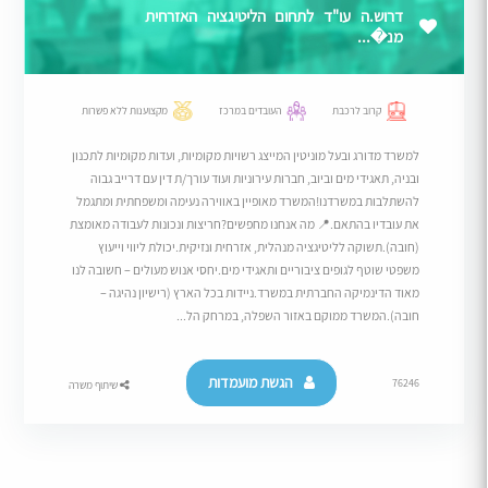
דרוש.ה עו"ד לתחום הליטיגציה האזרחית
מנ�...
קרוב לרכבת
העובדים במרכז
מקצוענות ללא פשרות
למשרד מדורג ובעל מוניטין המייצג רשויות מקומיות, ועדות מקומיות לתכנון
ובניה, תאגידי מים וביוב, חברות עירוניות ועוד עורך/ת דין עם דרייב גבוה
להשתלבות במשרדנו!המשרד מאופיין באווירה נעימה ומשפחתית ומתגמל
את עובדיו בהתאם.​📍 מה אנחנו מחפשים?חריצות ונכונות לעבודה מאומצת
(חובה).​תשוקה לליטיגציה מנהלית, אזרחית ונזיקית.​יכולת ליווי וייעוץ
משפטי שוטף לגופים ציבוריים ותאגידי מים.​יחסי אנוש מעולים – חשובה לנו
מאוד הדינמיקה החברתית במשרד.​ניידות בכל הארץ (רישיון נהיגה –
חובה).המשרד ממוקם באזור השפלה, במרחק הל...
הגשת מועמדות
76246
שיתוף משרה