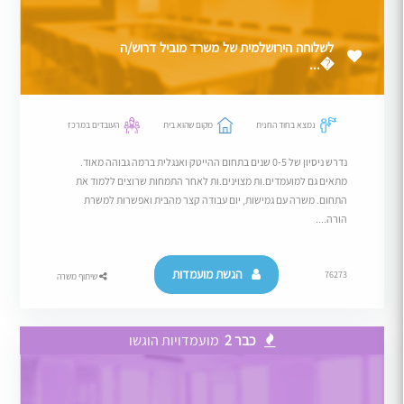
לשלוחה הירושלמית של משרד מוביל דרוש/ה
�...
נמצא בחוד החנית
מקום שהוא בית
העובדים במרכז
נדרש ניסיון של 0-5 שנים בתחום ההייטק ואנגלית ברמה גבוהה מאוד.
מתאים גם למועמדים.ות מצוינים.ות לאחר התמחות שרוצים ללמוד את
התחום. משרה עם גמישות, יום עבודה קצר מהבית ואפשרות למשרת
הורה....
הגשת מועמדות
76273
שיתוף משרה
כבר 2
מועמדויות הוגשו