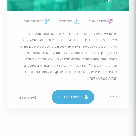
עיר...
עבודה מאתגרת
חופש פעולה
נמצא בחוד החנית
אנו מחפשים את עורכי הדין ה ט ו ב י ם ב י ו ת ר - אם אתם מחפשים עבודה
משפטית מאתגרת, בקצב גבוה המשלבת חתירה למצוינות עם אופק קידומי
ממשי, המקום שלכם איתנודרישות סף:• ניסיון מוכח של שלוש שנים לפחות
כעורך/ת דין בתחום ההתחדשות העירונית - חובה.• ניסוח משפטי ברמה
גבוהה.• יחסי אנוש מעולים; יכולת עבודה באופן עצמאי ובצוות.• חשיבה
יצירתית, "ראש גדול" ורצון ללמוד ולהתפתח.• ניסיון בתחומים משפטיים
נוספים כגון ליטיגציה, מיסוי, תכנון ובניה - יתרון• ידע שפות נוספות מלבד
עברית ואנגלית - יתרון...
הגשת מועמדות
76267
שיתוף משרה