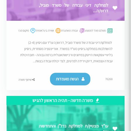
למחלקת דיני עבודה של משרד מוביל,
דרוש/ה...
משלם מעל לממוצע
עבודה מאתגרת
אווירה בינלאומית
מיקום פגז
למחלקת דיני עבודה של משרד מוביל, דרוש/ה עו"ד עם ניסיון (2-4)
להשתלבות במחלקה.ניסיון כעו"ד במשרד. אוריינטציה מסחרית, ניסיון
בליוויי עסקאות הייטק במיזוגים ורכישותאנגלית ברמה גבוהה - חובהיכולת
עבודה עצמאית, דיוק וירידה לפרטים, לצד יכולת עבודה בצוות...
הגשת מועמדות
76268
שיתוף משרה
משרה חדשה - תהיה הראשון להגיש
עו"ד מצטיין/ת למחלקת נדל"ן והתחדשות