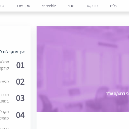
עלינו
צרו קשר
מגזין
careebiz
סקר שכר
אופ
איך מתקבלים למ
01
ממלאים
קודקס
02
מגישי
י דרוש/ה עו"ד
03
מרבית
בשוק. 
04
מקבלי
מהמקור
נהנים 