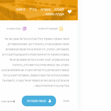
לחברה ציבורית בינ"ל דרוש/ה
יועץ/ת משפטי...
מקצוענות ללא פשרות
עבודה מאתגרת
תיאור התפקיד:התפקיד כולל הובלה וניהול של מגוון רחב של
תחומי המשפט בחברה, בדגש על רכש, הסכמים מסחריים,
התקשרויות, רגולציה, דיני תחרות וניהול סכסוכים משפטיים.
במסגרת התפקיד נדרש שיתוף פעולה הדוק עם מנהלים בכירים
וגורמים עסקיים, לצורך תמיכה ביעדים האסטרטגיים של
החברה, תוך הבטחת עמידה בדרישות הדין, ברגולציה
ובסטנדרטים אתיים בכלל פעילות החברה.אנו מחפשים מנהיג/ה
משפטי/ת בעל/ת אוריינטציה עסקית, המסוגל/ת לאזן בין ניהול
סיכונים לבין קידום היעדים המסחריים של החברה, להשפיע על
בעלי עניין בכירים ולהצליח בסבי...
הגשת מועמדות
76264
שיתוף משרה