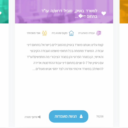
למשרד בוטיק, מוביל דרוש/ה עו"ד
בתחום די�...
עבודה מאתגרת
מקום שהוא בית
אופי משפחתי
קצת עלינו:אנחנו משרד בוטיק מהמובילים בישראל בתחום דיני
עבודה. המשרד מתמחה בכל תחומי משפט העבודה הקיבוצי
והאישי, הן במגזר הפרטי והן במגזר הציבורי.מה מחפשים?עו"ד
עם ניסיון של 0-7 שנים בתחום דיני עבודההזדמנות אדירה
להשתלב במשרד איכותי ומדורג לצד יחסי אנוש מעולים....
הגשת מועמדות
76258
שיתוף משרה