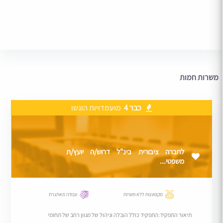
משרות חמות
כבר 4
מועמדויות הוגשו
לחברה ציבורית בינ"ל דרוש/ה יועץ/ת
משפטי...
מקצוענות ללא פשרות
עבודה מאתגרת
תיאור התפקיד:התפקיד כולל הובלה וניהול של מגוון רחב של תחומי