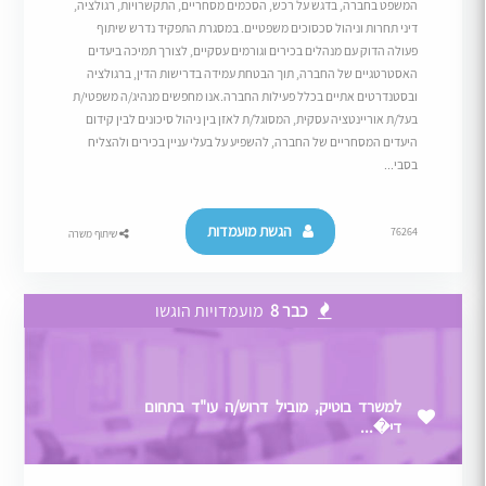
המשפט בחברה, בדגש על רכש, הסכמים מסחריים, התקשרויות, רגולציה,
דיני תחרות וניהול סכסוכים משפטיים. במסגרת התפקיד נדרש שיתוף
פעולה הדוק עם מנהלים בכירים וגורמים עסקיים, לצורך תמיכה ביעדים
האסטרטגיים של החברה, תוך הבטחת עמידה בדרישות הדין, ברגולציה
ובסטנדרטים אתיים בכלל פעילות החברה.אנו מחפשים מנהיג/ה משפטי/ת
בעל/ת אוריינטציה עסקית, המסוגל/ת לאזן בין ניהול סיכונים לבין קידום
היעדים המסחריים של החברה, להשפיע על בעלי עניין בכירים ולהצליח
בסבי...
הגשת מועמדות
76264
שיתוף משרה
כבר 8
מועמדויות הוגשו
למשרד בוטיק, מוביל דרוש/ה עו"ד בתחום
די�...