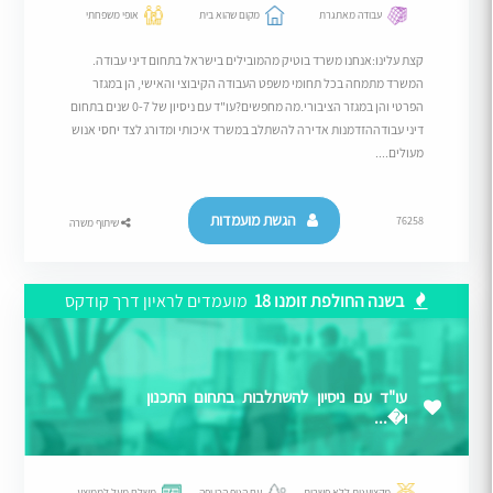
עבודה מאתגרת
מקום שהוא בית
אופי משפחתי
קצת עלינו:אנחנו משרד בוטיק מהמובילים בישראל בתחום דיני עבודה.
המשרד מתמחה בכל תחומי משפט העבודה הקיבוצי והאישי, הן במגזר
הפרטי והן במגזר הציבורי.מה מחפשים?עו"ד עם ניסיון של 0-7 שנים בתחום
דיני עבודההזדמנות אדירה להשתלב במשרד איכותי ומדורג לצד יחסי אנוש
מעולים....
הגשת מועמדות
76258
שיתוף משרה
בשנה החולפת זומנו 18
מועמדים לראיון דרך קודקס
עו"ד עם ניסיון להשתלבות בתחום התכנון
ו�...
מקצוענות ללא פשרות
עם הנוף הכי יפה
משלם מעל לממוצע