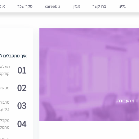
עלינו
צרו קשר
מגזין
careebiz
סקר שכר
אופ
איך מתקבלים למ
01
ממלאים
קודקס
02
מגישי
דיני העבודה.
03
מרבית
בשוק. 
04
מקבלי
מהמקור
נהנים 