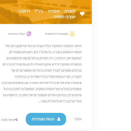
לחברה ציבורית בינ"ל דרוש/ה
יועץ/ת משפטי...
מקצוענות ללא פשרות
עבודה מאתגרת
תיאור התפקיד:התפקיד כולל הובלה וניהול של מגוון רחב של
תחומי המשפט בחברה, בדגש על רכש, הסכמים מסחריים,
התקשרויות, רגולציה, דיני תחרות וניהול סכסוכים משפטיים.
במסגרת התפקיד נדרש שיתוף פעולה הדוק עם מנהלים בכירים
וגורמים עסקיים, לצורך תמיכה ביעדים האסטרטגיים של
החברה, תוך הבטחת עמידה בדרישות הדין, ברגולציה
ובסטנדרטים אתיים בכלל פעילות החברה.אנו מחפשים מנהיג/ה
משפטי/ת בעל/ת אוריינטציה עסקית, המסוגל/ת לאזן בין ניהול
סיכונים לבין קידום היעדים המסחריים של החברה, להשפיע על
בעלי עניין בכירים ולהצליח בסבי...
הגשת מועמדות
76264
שיתוף משרה