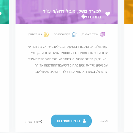
למשרד בוטיק, מוביל דרוש/ה עו"ד
בתחום די�...
עבודה מאתגרת
מקום שהוא בית
אופי משפחתי
קצת עלינו:אנחנו משרד בוטיק מהמובילים בישראל בתחום דיני
עבודה. המשרד מתמחה בכל תחומי משפט העבודה הקיבוצי
והאישי, הן במגזר הפרטי והן במגזר הציבורי.מה מחפשים?עו"ד
עם ניסיון של 0-7 שנים בתחום דיני עבודההזדמנות אדירה
להשתלב במשרד איכותי ומדורג לצד יחסי אנוש מעולים....
הגשת מועמדות
76258
שיתוף משרה