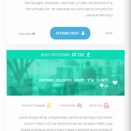
וני"ע (חוק החברות, חוק ני"ע, חוק הייעוץ, ייעוץ פנסיוני, תקנון הבורסה
וכו')ניסיון והכרות עם רגולציה של גופים מוסדיים - יתרון אנגלית ברמה
גבוההיחסי אנוש מעו...
הגשת מועמדות
76247
שיתוף משרה
כבר 10
מועמדויות הוגשו
דרוש.ה עו"ד לתחום הליטיגציה האזרחית
מנ�...
קרוב לרכבת
העובדים במרכז
מקצוענות ללא פשרות
למשרד מדורג ובעל מוניטין המייצג רשויות מקומיות, ועדות מקומיות לתכנון
ובניה, תאגידי מים וביוב, חברות עירוניות ועוד עורך/ת דין עם דרייב גבוה
להשתלבות במשרדנו!המשרד מאופיין באווירה נעימה ומשפחתית ומתגמל