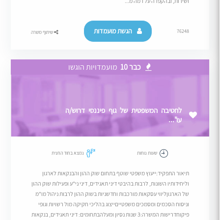
ושירות, ובהקפדה על רמה מ...
הגשת מועמדות
76248
שיתוף משרה
כבר 10
מועמדויות הוגשו
לחטיבה המשפטית של גוף פיננסי דרוש/ה
עו"...
שעות נוחות
נמצא בחוד החנית
תיאור התפקיד:ייעוץ משפטי שוטף בתחום שוק ההון והבנקאות לארגון
וליחידותיו השונות, לרבות בהיבטי דיני תאגידים, דיני ני"ע ופעילות שוק ההון
של הארגוןליווי עסקאות מורכבות וחדשניות בשוק ההון לרבות ניהול מו"מ
וניסוח הסכמים ומסמכים משפטייםייצוג בהליכי חקיקה מול רשויות וגופי
פיקוחדרישות המשרה:3 שנות נסיון ומעלהבתחומים: דיני תאגידים, בנקאות