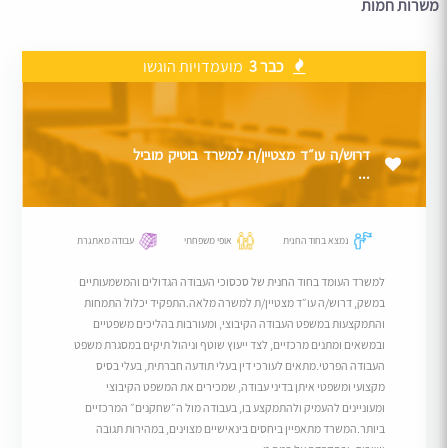
משרות חמות
כבר 3
מועמדויות הוגשו
דרוש/ה עו״ד מצטיין/ת למשרד בוטיק מוביל
...
נמצא בחוד החנית
אופי משפחתי
עבודה מאתגרת
למשרד העומד בחוד החנית של סכסוכי העבודה הגדולים והמשמעותיים
במשק, דרוש/ה עו״ד מצטיין/ת למשרה מלאה.התפקיד יכלול התמחות
והתמקצעות במשפט העבודה הקיבוצי, ומעורבות בהליכים משפטיים
ובמשאים ומתנים מרכזיים, לצד ייעוץ שוטף וניהול תיקים במסגרת משפט
העבודה הפרטי.מתאים לעורכי דין בעלי תודעה חברתית, בעלי בסיס
מקצועי ומשפטי איתן בדיני עבודה, שמכירים את המשפט הקיבוצי
ומעוניינים להעמיק ולהתמקצע בו, בעבודה מול ה״שחקנים״ המרכזיים
ביותר.המשרד מתאפיין ביחסים בינאישיים מצוינים, במהירות תגובה