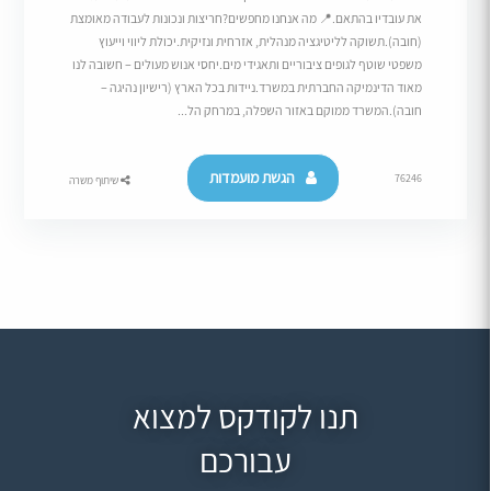
את עובדיו בהתאם.​📍 מה אנחנו מחפשים?חריצות ונכונות לעבודה מאומצת
(חובה).​תשוקה לליטיגציה מנהלית, אזרחית ונזיקית.​יכולת ליווי וייעוץ
משפטי שוטף לגופים ציבוריים ותאגידי מים.​יחסי אנוש מעולים – חשובה לנו
מאוד הדינמיקה החברתית במשרד.​ניידות בכל הארץ (רישיון נהיגה –
חובה).המשרד ממוקם באזור השפלה, במרחק הל...
הגשת מועמדות
76246
שיתוף משרה
תנו לקודקס למצוא
עבורכם