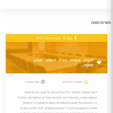
משרות חמות
כבר 4
מועמדויות הוגשו
לחברה ציבורית בינ"ל דרוש/ה יועץ/ת
משפטי...
מקצוענות ללא פשרות
עבודה מאתגרת
תיאור התפקיד:התפקיד כולל הובלה וניהול של מגוון רחב של תחומי
המשפט בחברה, בדגש על רכש, הסכמים מסחריים, התקשרויות, רגולציה,
דיני תחרות וניהול סכסוכים משפטיים. במסגרת התפקיד נדרש שיתוף
פעולה הדוק עם מנהלים בכירים וגורמים עסקיים, לצורך תמיכה ביעדים