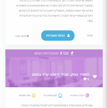
האסטרטגיים של החברה, תוך הבטחת עמידה בדרישות הדין, ברגולציה
ובסטנדרטים אתיים בכלל פעילות החברה.אנו מחפשים מנהיג/ה משפטי/ת
בעל/ת אוריינטציה עסקית, המסוגל/ת לאזן בין ניהול סיכונים לבין קידום
היעדים המסחריים של החברה, להשפיע על בעלי עניין בכירים ולהצליח
בסבי...
הגשת מועמדות
76264
שיתוף משרה
כבר 8
מועמדויות הוגשו
למשרד בוטיק, מוביל דרוש/ה עו"ד בתחום
די�...
עבודה מאתגרת
מקום שהוא בית
אופי משפחתי
קצת עלינו:אנחנו משרד בוטיק מהמובילים בישראל בתחום דיני עבודה.