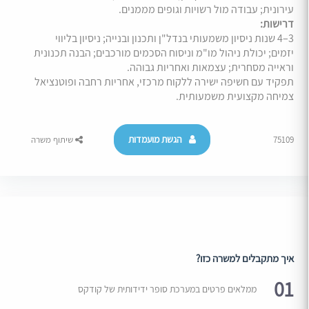
עירונית; עבודה מול רשויות וגופים מממנים.
דרישות:
3–4 שנות ניסיון משמעותי בנדל"ן ותכנון ובנייה; ניסיון בליווי
יזמים; יכולת ניהול מו"מ וניסוח הסכמים מורכבים; הבנה תכנונית
וראייה מסחרית; עצמאות ואחריות גבוהה.
תפקיד עם חשיפה ישירה ללקוח מרכזי, אחריות רחבה ופוטנציאל
צמיחה מקצועית משמעותית.
הגשת מועמדות
75109
שיתוף משרה
איך מתקבלים למשרה כזו?
01
ממלאים פרטים במערכת סופר ידידותית של קודקס