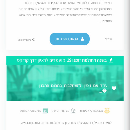
המשרד מתמחה בכל תחומי משפט העבודה הקיבוצי והאישי, הן במגזר
הפרטי והן במגזר הציבורי.מה מחפשים?עו"ד עם ניסיון של 0-7 שנים בתחום
דיני עבודההזדמנות אדירה להשתלב במשרד איכותי ומדורג לצד יחסי אנוש
מעולים....
הגשת מועמדות
76258
שיתוף משרה
בשנה החולפת זומנו 19
מועמדים לראיון דרך קודקס
עו"ד עם ניסיון להשתלבות בתחום התכנון
ו�...
מקצוענות ללא פשרות
עם הנוף הכי יפה
משלם מעל לממוצע
למשרד מוביל, דרוש/ה עו"ד עם ניסיון להשתלבות בתחום התכנון והבנייה...