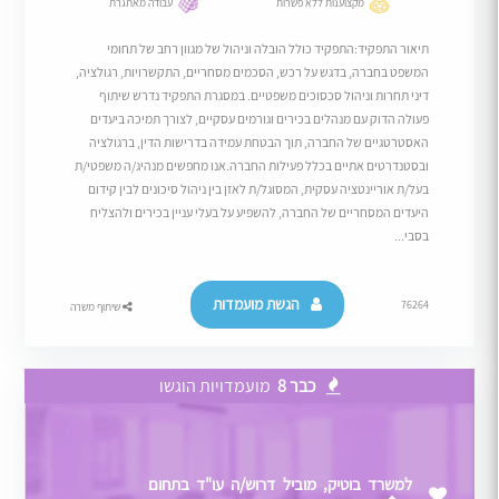
מקצוענות ללא פשרות
עבודה מאתגרת
תיאור התפקיד:התפקיד כולל הובלה וניהול של מגוון רחב של תחומי
המשפט בחברה, בדגש על רכש, הסכמים מסחריים, התקשרויות, רגולציה,
דיני תחרות וניהול סכסוכים משפטיים. במסגרת התפקיד נדרש שיתוף
פעולה הדוק עם מנהלים בכירים וגורמים עסקיים, לצורך תמיכה ביעדים
האסטרטגיים של החברה, תוך הבטחת עמידה בדרישות הדין, ברגולציה
ובסטנדרטים אתיים בכלל פעילות החברה.אנו מחפשים מנהיג/ה משפטי/ת
בעל/ת אוריינטציה עסקית, המסוגל/ת לאזן בין ניהול סיכונים לבין קידום
היעדים המסחריים של החברה, להשפיע על בעלי עניין בכירים ולהצליח
בסבי...
הגשת מועמדות
76264
שיתוף משרה
כבר 8
מועמדויות הוגשו
למשרד בוטיק, מוביל דרוש/ה עו"ד בתחום