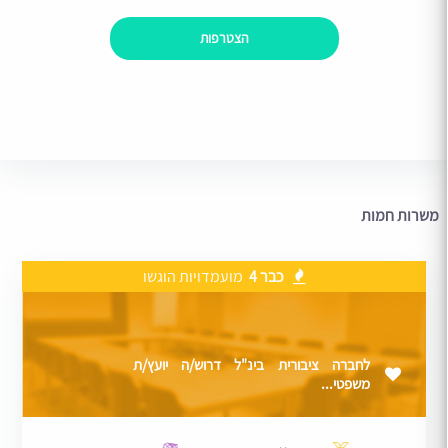
הצטרפות
משרות חמות
כבר 4
מועמדויות הוגשו
לחברה ציבורית בינ"ל דרוש/ה יועץ/ת
משפטי...