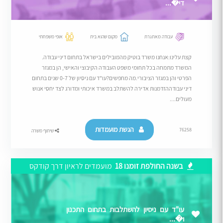
די�...
עבודה מאתגרת
מקום שהוא בית
אופי משפחתי
קצת עלינו:אנחנו משרד בוטיק מהמובילים בישראל בתחום דיני עבודה.
המשרד מתמחה בכל תחומי משפט העבודה הקיבוצי והאישי, הן במגזר
הפרטי והן במגזר הציבורי.מה מחפשים?עו"ד עם ניסיון של 0-7 שנים בתחום
דיני עבודההזדמנות אדירה להשתלב במשרד איכותי ומדורג לצד יחסי אנוש
מעולים....
הגשת מועמדות
76258
שיתוף משרה
בשנה החולפת זומנו 18
מועמדים לראיון דרך קודקס
עו"ד עם ניסיון להשתלבות בתחום התכנון
ו�...