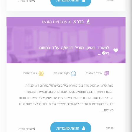
הגשת מועמדות
76264
שיתוף משרה
כבר 8
מועמדויות הוגשו
למשרד בוטיק, מוביל דרוש/ה עו"ד בתחום
די�...
עבודה מאתגרת
מקום שהוא בית
אופי משפחתי
קצת עלינו:אנחנו משרד בוטיק מהמובילים בישראל בתחום דיני עבודה.
המשרד מתמחה בכל תחומי משפט העבודה הקיבוצי והאישי, הן במגזר
הפרטי והן במגזר הציבורי.מה מחפשים?עו"ד עם ניסיון של 0-7 שנים בתחום
דיני עבודההזדמנות אדירה להשתלב במשרד איכותי ומדורג לצד יחסי אנוש
מעולים....
הגשת מועמדות
76258
שיתוף משרה