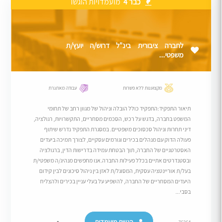
כבר 4
מועמדויות הוגשו
לחברה ציבורית בינ"ל דרוש/ה יועץ/ת
משפטי...
מקצוענות ללא פשרות
עבודה מאתגרת
תיאור התפקיד:התפקיד כולל הובלה וניהול של מגוון רחב של תחומי
המשפט בחברה, בדגש על רכש, הסכמים מסחריים, התקשרויות, רגולציה,
דיני תחרות וניהול סכסוכים משפטיים. במסגרת התפקיד נדרש שיתוף
פעולה הדוק עם מנהלים בכירים וגורמים עסקיים, לצורך תמיכה ביעדים
האסטרטגיים של החברה, תוך הבטחת עמידה בדרישות הדין, ברגולציה
ובסטנדרטים אתיים בכלל פעילות החברה.אנו מחפשים מנהיג/ה משפטי/ת
בעל/ת אוריינטציה עסקית, המסוגל/ת לאזן בין ניהול סיכונים לבין קידום
היעדים המסחריים של החברה, להשפיע על בעלי עניין בכירים ולהצליח
בסבי...