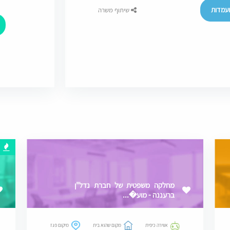
עמדות
שיתוף משרה
מחלקה משפטית של חברת נדל"ן
ברעננה - מוע�...
אווירה כיפית
מקום שהוא בית
מיקום פגז