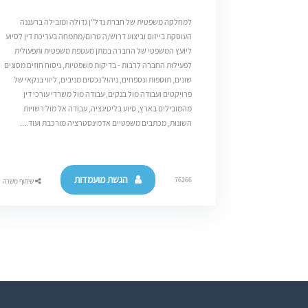
למחלקה משפטית של חברת נדל"ן גדולה ומובילה ברעננה
העוסקת בייזום וביצוע דרוש/ה טרום/מתמחה בעריכת דין לסיוע
ליועץ המשפטי של החברה במתן מעטפת משפטית ותפעולית
לפעילות החברה לרבות - בדיקות משפטיות, ניסוח חוזים מסוגים
שונים, תוספות ונספחים, ניהול נכסים מניבים, ליווי בנקאי של
פרויקטים ועבודה מול בנקים, עבודה מול משרדי עורכי דין
מהמובילים בארץ, סיוע בליטיגציה, עבודה אל מול רשויות
השונות, מכתבים משפטיים אדמינסטרציה מורכבת ועוד....
הגשת מועמדות
76266
שיתוף משרה