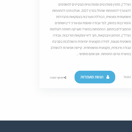
הנדל”ן, מזמין סטודנטים וסטודנטיות מצטיינים למשפטים
להצטרף להתמחות שתחל במרץ 2027. אצלנו תזכו להתמחות
משמעותית ומעשית, הכוללת מעורבות בעסקאות מהגדולות
והמורכבות במשק, לצד עבודה שוטפת עם עורכי דין ושותפים
מהמובילים בתחום. ההתמחות במשרד מעניקה חשיפה לעולמות
הנדל”ן, המימון והבנקאות, תוך ליווי עסקאות מורכבות, עבודה
משפטית מגוונת, למידה מקצועית יומיומית והשתלבות בסביבת
עבודה איכותית, מקצועית ומשפחתית. קיימת אפשרות להשתלב
במשרת טרום-התמחות. אם אתם מחפשי...
הגשת מועמדות
76262
שיתוף משרה