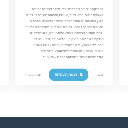
למחלקה משפטית של חברת נדל"ן גדולה ומובילה ברעננה
העוסקת בייזום וביצוע דרוש/ה טרום/מתמחה בעריכת דין לסיוע
ליועץ המשפטי של החברה במתן מעטפת משפטית ותפעולית
לפעילות החברה לרבות - בדיקות משפטיות, ניסוח חוזים מסוגים
שונים, תוספות ונספחים, ניהול נכסים מניבים, ליווי בנקאי של
פרויקטים ועבודה מול בנקים, עבודה מול משרדי עורכי דין
מהמובילים בארץ, סיוע בליטיגציה, עבודה אל מול רשויות
השונות, מכתבים משפטיים אדמינסטרציה מורכבת
ועוד.**התחלה כטרום מתמחה החל מ09/2026**...
הגשת מועמדות
76265
שיתוף משרה