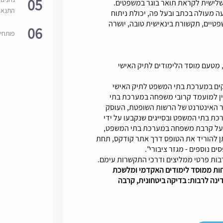
05
 שלישית לקראת תואר בוגר במשפטים.
התנאי
ה מעולה בכתב ובעל פה, יכולת ניתוח
טיים, תקשורת בינאישית טובה, יושרה
06
פותחי
יה, מטעם מוסד הלימודים לתיק האישי
קים במערכת בתי המשפט לתיק האישי
ין למועמד קרובי משפחה במערכת בתי
והל 01-09 המופיע באתר האינטרנט של הרשות השופטת, העוסק
ת בתי המשפט ובסייגים שנקבעו על ידי
ר על קרבת משפחה במערכת בתי המשפט,
ן להוריד את הטופס דרך אתר קודקס, תחת
ים נוספים - מגזר ציבורי".
ות ממוסד לימודים האקדמי ומלשכת
ינה לרבות: בדיקה ביטחונית, קרבה