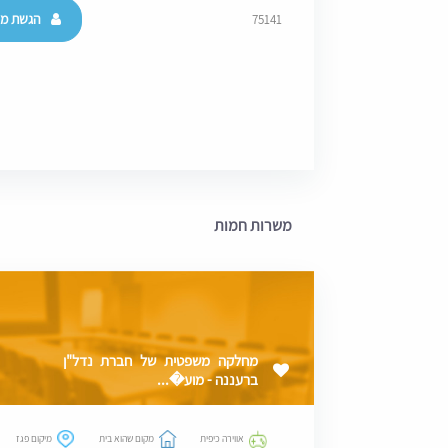
הגשת מו
75141
משרות חמות
מחלקה משפטית של חברת נדל"ן
ברעננה - מוע�...
אווירה כיפית
מקום שהוא בית
מיקום פגז