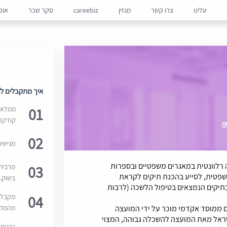
עלינו
צרו קשר
מגזין
careebiz
סקר שכר
אופ
איך מתקבלים למ
01
ממלאים
קודקס
02
מגישי
רלוונטית במאגרים משפטיים ובספרות
03
מרבית
שפטית, לסייע בהכנת תיקים לקראת
בשוק. 
בתיקים הנמצאים בטיפול הלשכה (לרבות
04
מקבלי
מהמקור
 ממוסד אקדמי מוכר על ידי המועצה
שראל מאת המועצה להשכלה גבוהה, המצוי
נהנים 