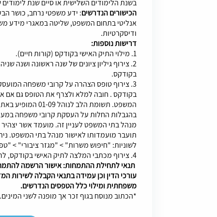
בשנת הלימודים השלישית או סיים שנת לימודים
הכישורים הנדרשים
: ידע משפטי נרחב, כושר הבע
אנליטי בתחום המשפט, שליטה במאגרי מידע משפ
ודיסקרטיות.
דרישות נוספות:
1. מילוי התיק האישי בקודקס (קורות חיים).
2. צירוף גיליון ציונים של שנה ראשונה ושנה שנ
בקודקס.
3. צירוף טופס הצהרה על קרובי משפחה המועס
בקודקס . חובה למלא ולצרף את הטופס גם אם א
המשפט. תשומת הלב לנ
בהגבלות החלות על העסקת קרובי משפחה במערכ
מנהל בתי המשפט לעניין זה. מועמד אשר יצהי
תועבר מועמדותו לאישור מנהל בתי המשפט. נית
לשוניות: "חיפוש משרות" > "מגזר ציבורי" > "טפס
4. צירוף מכתבי המלצה לתיק האישי בקודקס, לרבות פרטי ממליצים ודרכי התקשרות עימם.
תנאי לתחילת ההתמחות: אישור הרשמה להתמח
עורכי הדין וכן עמידה בתנאי הקבלה לשירות המד
משפחתית ומילוי כלל הטפסים הנדרשים.
*הכתוב מנוסח בגוף זכר אך מופנה לשני המינים.