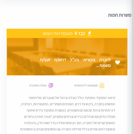
משרות חמות
כבר 4
מועמדויות הוגשו
לחברה ציבורית בינ"ל דרוש/ה יועץ/ת
משפטי...
מקצוענות ללא פשרות
עבודה מאתגרת
תיאור התפקיד:התפקיד כולל הובלה וניהול של מגוון רחב של תחומי
המשפט בחברה, בדגש על רכש, הסכמים מסחריים, התקשרויות, רגולציה,
דיני תחרות וניהול סכסוכים משפטיים. במסגרת התפקיד נדרש שיתוף
פעולה הדוק עם מנהלים בכירים וגורמים עסקיים, לצורך תמיכה ביעדים
האסטרטגיים של החברה, תוך הבטחת עמידה בדרישות הדין, ברגולציה
ובסטנדרטים אתיים בכלל פעילות החברה.אנו מחפשים מנהיג/ה משפטי/ת