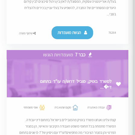
בעל/ת אוריינטציה עסקית, המסוגל/ת לאזן בין ניהול סיכונים לבין קידום
היעדים המסחריים של החברה, להשפיע על בעלי עניין בכירים ולהצליח
בסבי...
הגשת מועמדות
76264
שיתוף משרה
כבר 7
מועמדויות הוגשו
למשרד בוטיק, מוביל דרוש/ה עו"ד בתחום
די�...
עבודה מאתגרת
מקום שהוא בית
אופי משפחתי
קצת עלינו:אנחנו משרד בוטיק מהמובילים בישראל בתחום דיני עבודה.
המשרד מתמחה בכל תחומי משפט העבודה הקיבוצי והאישי, הן במגזר
הפרטי והן במגזר הציבורי.מה מחפשים?עו"ד עם ניסיון של 0-7 שנים בתחום