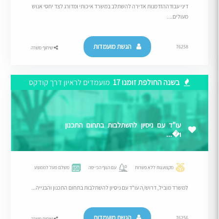
דיני עבודההזדמנות אדירה להשתלב במשרד איכותי ומדורג לצד יחסי אנוש
מעולים....
הגשת מועמדות
76258
שיתוף משרה
בשנה החולפת זומנו 17
מועמדים לראיון דרך קודקס
עו"ד עם ניסיון להשתלבות בתחום התכנון
ו�...
מקצוענות ללא פשרות
עם הנוף הכי יפה
משלם מעל לממוצע
למשרד מוביל, דרוש/ה עו"ד עם ניסיון להשתלבות בתחום התכנון והבנייה...
הגשת מועמדות
76256
שיתוף משרה