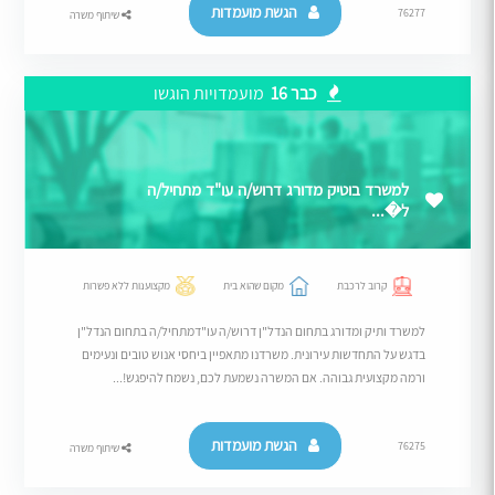
הגשת מועמדות
76277
שיתוף משרה
כבר 16
מועמדויות הוגשו
למשרד בוטיק מדורג דרוש/ה עו"ד מתחיל/ה
ל�...
קרוב לרכבת
מקום שהוא בית
מקצוענות ללא פשרות
למשרד ותיק ומדורג בתחום הנדל"ן דרוש/ה עו"דמתחיל/ה בתחום הנדל"ן
בדגש על התחדשות עירונית. משרדנו מתאפיין ביחסי אנוש טובים ונעימים
ורמה מקצועית גבוהה. אם המשרה נשמעת לכם, נשמח להיפגש!...
הגשת מועמדות
76275
שיתוף משרה