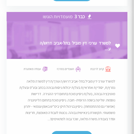
כבר 3
מועמדויות הוגשו
למשרד עורכי דין מוביל בתל-אביב דרוש/ה
ע...
קרוב לרכבת
העובדים במרכז
עבודה מאתגרת
למשרד עורכי דין מוביל בתל-אביב דרוש/ה עורך/ת דין למשרה מלאה
נמרץ/ת, יסודי/ת אחראי/ת בעל/ת יכולות ניסוח גבוהה בכתב ובע"פ ובעל/ת
מוטיבציה גבוהה, בעל/ת ניסיון מוכח בתחום דיני ההגירה. דרישות
נוספות: שליטה בשפה הרוסית- חובה. ניסיון מוכח בתחום הליטיגציה
(אפשרי גם מההתמחות). ניסיון בניהול תיקי בימ"ש באופן עצמאי - יתרון
משמעותי. תקשורת בינאישית גבוהה. נכונות לעבודה מאומצת, חריצות
וסדר בעבודה.משרה מלאה, שכר גבוה למתאימים!...