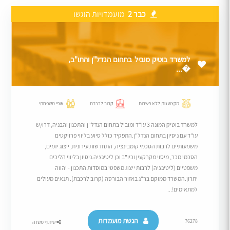
כבר 2
מועמדויות הוגשו
למשרד בוטיק מוביל בתחום הנדל"ן והתו"ב,
�...
מקצוענות ללא פשרות
קרוב לרכבת
אופי משפחתי
למשרד בוטיק המונה 3 עו"ד ומוביל בתחום הנדל"ן והתכנון והבניה, דרו/ש
עו"ד עם ניסיון בתחום הנדל"ן.התפקיד כולל סיוע בליווי פרויקטים
משמעותיים לרבות הסכמי קומבינציה, התחדשות עירונית, ייצוג יזמים,
הסכמי מכר, מיסוי מקרקעין וכיו"ב וכן ליטיגציה.ניסיון בליווי הליכים
משפטיים (ליטיגציה) לרבות ייצוג משפטי במוסדות התכנון - יהווה
יתרון.המשרד ממוקם בר"ג באזור הבורסה (קרוב לרכבת). תנאים מעולים
למתאימים!...
הגשת מועמדות
76278
שיתוף משרה