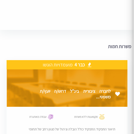
משרות חמות
כבר 4
מועמדויות הוגשו
לחברה ציבורית בינ"ל דרוש/ה יועץ/ת
משפטי...
מקצוענות ללא פשרות
עבודה מאתגרת
תיאור התפקיד:התפקיד כולל הובלה וניהול של מגוון רחב של תחומי