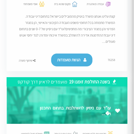
עבודה מאתגרת
מקום שהוא בית
אופי משפחתי
קצת עלינו:אנחנו משרד בוטיק מהמובילים בישראל בתחום דיני עבודה.
המשרד מתמחה בכל תחומי משפט העבודה הקיבוצי והאישי, הן במגזר
הפרטי והן במגזר הציבורי.מה מחפשים?עו"ד עם ניסיון של 0-7 שנים בתחום
דיני עבודההזדמנות אדירה להשתלב במשרד איכותי ומדורג לצד יחסי אנוש
מעולים....
הגשת מועמדות
76258
שיתוף משרה
בשנה החולפת זומנו 19
מועמדים לראיון דרך קודקס
עו"ד עם ניסיון להשתלבות בתחום התכנון
ו�...
מקצוענות ללא פשרות
עם הנוף הכי יפה
משלם מעל לממוצע