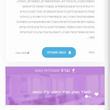
המשפט בחברה, בדגש על רכש, הסכמים מסחריים, התקשרויות, רגולציה,
דיני תחרות וניהול סכסוכים משפטיים. במסגרת התפקיד נדרש שיתוף
פעולה הדוק עם מנהלים בכירים וגורמים עסקיים, לצורך תמיכה ביעדים
האסטרטגיים של החברה, תוך הבטחת עמידה בדרישות הדין, ברגולציה
ובסטנדרטים אתיים בכלל פעילות החברה.אנו מחפשים מנהיג/ה משפטי/ת
בעל/ת אוריינטציה עסקית, המסוגל/ת לאזן בין ניהול סיכונים לבין קידום
היעדים המסחריים של החברה, להשפיע על בעלי עניין בכירים ולהצליח
בסבי...
הגשת מועמדות
76264
שיתוף משרה
כבר 8
מועמדויות הוגשו
למשרד בוטיק, מוביל דרוש/ה עו"ד בתחום
די�...