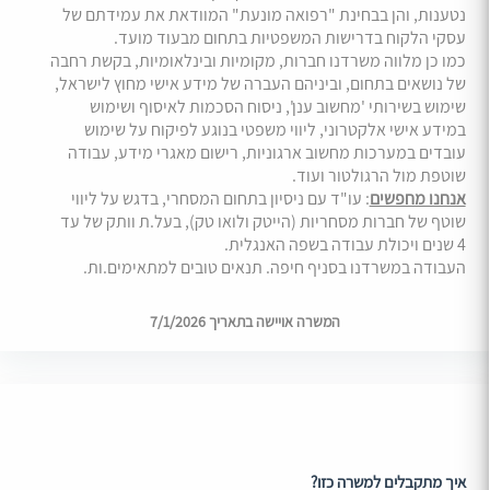
נטענות, והן בבחינת "רפואה מונעת" המוודאת את עמידתם של
עסקי הלקוח בדרישות המשפטיות בתחום מבעוד מועד.
כמו כן מלווה משרדנו חברות, מקומיות ובינלאומיות, בקשת רחבה
של נושאים בתחום, וביניהם העברה של מידע אישי מחוץ לישראל,
שימוש בשירותי 'מחשוב ענן', ניסוח הסכמות לאיסוף ושימוש
במידע אישי אלקטרוני, ליווי משפטי בנוגע לפיקוח על שימוש
עובדים במערכות מחשוב ארגוניות, רישום מאגרי מידע, עבודה
שוטפת מול הרגולטור ועוד.
אנחנו מחפשים
: עו"ד עם ניסיון בתחום המסחרי, בדגש על ליווי
שוטף של חברות מסחריות (הייטק ולואו טק), בעל.ת וותק של עד
4 שנים ויכולת עבודה בשפה האנגלית.
העבודה במשרדנו בסניף חיפה. תנאים טובים למתאימים.ות.
המשרה אויישה בתאריך 7/1/2026
איך מתקבלים למשרה כזו?