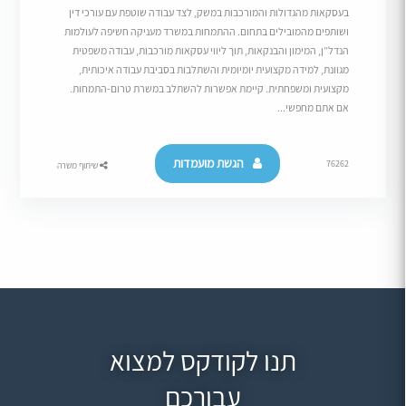
בעסקאות מהגדולות והמורכבות במשק, לצד עבודה שוטפת עם עורכי דין
ושותפים מהמובילים בתחום. ההתמחות במשרד מעניקה חשיפה לעולמות
הנדל”ן, המימון והבנקאות, תוך ליווי עסקאות מורכבות, עבודה משפטית
מגוונת, למידה מקצועית יומיומית והשתלבות בסביבת עבודה איכותית,
מקצועית ומשפחתית. קיימת אפשרות להשתלב במשרת טרום-התמחות.
אם אתם מחפשי...
הגשת מועמדות
76262
שיתוף משרה
תנו לקודקס למצוא
עבורכם