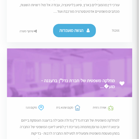
עורכי דין מהמובילים בארץ, סיוע בליטיגציה, עבודה אל מול רשויות השונות,
מכתבים משפטיים אדמינסטרציה מורכבת ועוד....
הגשת מועמדות
76266
שיתוף משרה
מחלקה משפטית של חברת נדל"ן ברעננה -
מוע�...
אווירה כיפית
מקום שהוא בית
מיקום פגז
למחלקה משפטית של חברת נדל"ן גדולה ומובילה ברעננה העוסקת בייזום
וביצוע דרוש/ה טרום/מתמחה בעריכת דין לסיוע ליועץ המשפטי של החברה
במתן מעטפת משפטית ותפעולית לפעילות החברה לרבות - בדיקות