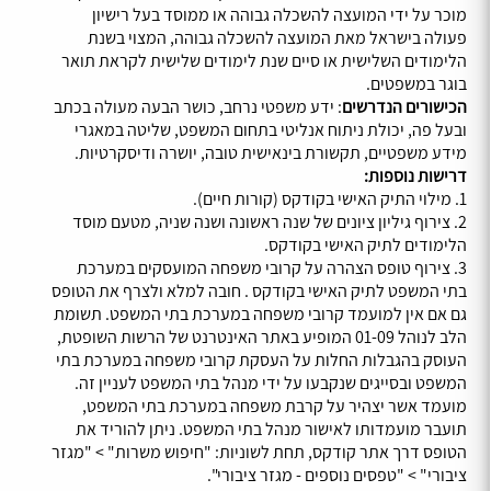
מוכר על ידי המועצה להשכלה גבוהה או ממוסד בעל רישיון
פעולה בישראל מאת המועצה להשכלה גבוהה, המצוי בשנת
הלימודים השלישית או סיים שנת לימודים שלישית לקראת תואר
בוגר במשפטים.
הכישורים הנדרשים
: ידע משפטי נרחב, כושר הבעה מעולה בכתב
ובעל פה, יכולת ניתוח אנליטי בתחום המשפט, שליטה במאגרי
מידע משפטיים, תקשורת בינאישית טובה, יושרה ודיסקרטיות.
דרישות נוספות:
1. מילוי התיק האישי בקודקס (קורות חיים).
2. צירוף גיליון ציונים של שנה ראשונה ושנה שניה, מטעם מוסד
הלימודים לתיק האישי בקודקס.
3. צירוף טופס הצהרה על קרובי משפחה המועסקים במערכת
בתי המשפט לתיק האישי בקודקס . חובה למלא ולצרף את הטופס
גם אם אין למועמד קרובי משפחה במערכת בתי המשפט. תשומת
הלב לנוהל 01-09 המופיע באתר האינטרנט של הרשות השופטת,
העוסק בהגבלות החלות על העסקת קרובי משפחה במערכת בתי
המשפט ובסייגים שנקבעו על ידי מנהל בתי המשפט לעניין זה.
מועמד אשר יצהיר על קרבת משפחה במערכת בתי המשפט,
תועבר מועמדותו לאישור מנהל בתי המשפט. ניתן להוריד את
הטופס דרך אתר קודקס, תחת לשוניות: "חיפוש משרות" > "מגזר
ציבורי" > "טפסים נוספים - מגזר ציבורי".