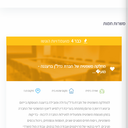
משרות חמות
כבר 4
מועמדויות הוגשו
מחלקה משפטית של חברת נדל"ן ברעננה -
מוע�...
אווירה כיפית
מקום שהוא בית
מיקום פגז
למחלקה משפטית של חברת נדל"ן גדולה ומובילה ברעננה העוסקת בייזום
וביצוע דרוש/ה טרום/מתמחה בעריכת דין לסיוע ליועץ המשפטי של החברה
במתן מעטפת משפטית ותפעולית לפעילות החברה לרבות - בדיקות
משפטיות, ניסוח חוזים מסוגים שונים, תוספות ונספחים, ניהול נכסים
מניבים, ליווי בנקאי של פרויקטים ועבודה מול בנקים, עבודה מול משרדי