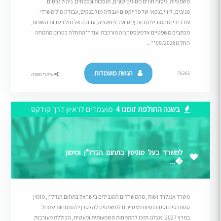
משפטיות, ניסוח חוזים מסוגים שונים, תוספות ונספחים, ניהול נכסים
מניבים, ליווי בנקאי של פרויקטים ועבודה מול בנקים, עבודה מול משרדי
עורכי דין מהמובילים בארץ, סיוע בליטיגציה, עבודה אל מול רשויות השונות,
מכתבים משפטיים אדמינסטרציה מורכבת ועוד.**התחלה כטרום מתמחה
החל מ09/2026**...
הגשת מועמדות
76265
שיתוף משרה
בשנה החולפת זומנו 4
מועמדים לראיון דרך קודקס
למשרד בעל מוניטין בתחום הנדל"ן ומימון
�...
משרד אנגלרד ושות’, מהמשרדים המובילים בישראל בתחום הנדל”ן, מזמין
סטודנטים וסטודנטיות מצטיינים למשפטים להצטרף להתמחות שתחל
במרץ 2027. אצלנו תזכו להתמחות משמעותית ומעשית, הכוללת מעורבות