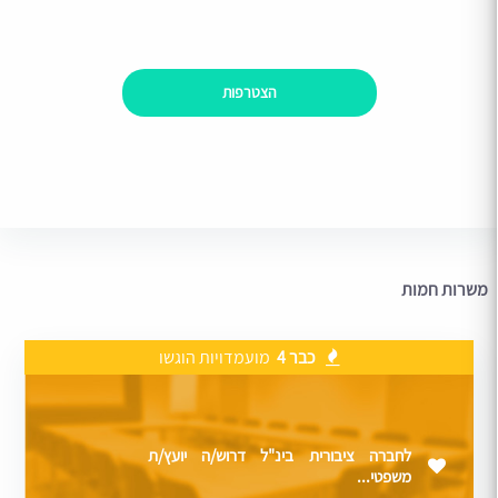
הצטרפות
משרות חמות
כבר 4
מועמדויות הוגשו
לחברה ציבורית בינ"ל דרוש/ה יועץ/ת
משפטי...