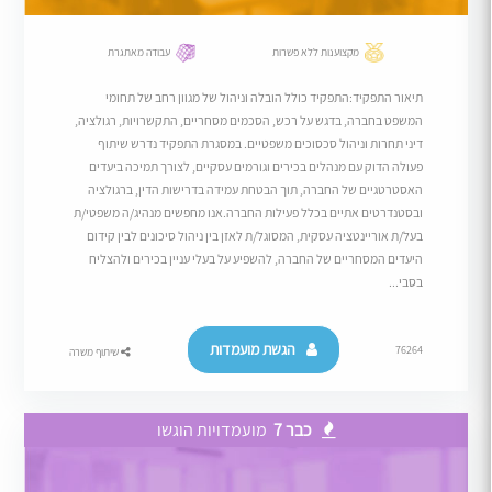
מקצוענות ללא פשרות
עבודה מאתגרת
תיאור התפקיד:התפקיד כולל הובלה וניהול של מגוון רחב של תחומי
המשפט בחברה, בדגש על רכש, הסכמים מסחריים, התקשרויות, רגולציה,
דיני תחרות וניהול סכסוכים משפטיים. במסגרת התפקיד נדרש שיתוף
פעולה הדוק עם מנהלים בכירים וגורמים עסקיים, לצורך תמיכה ביעדים
האסטרטגיים של החברה, תוך הבטחת עמידה בדרישות הדין, ברגולציה
ובסטנדרטים אתיים בכלל פעילות החברה.אנו מחפשים מנהיג/ה משפטי/ת
בעל/ת אוריינטציה עסקית, המסוגל/ת לאזן בין ניהול סיכונים לבין קידום
היעדים המסחריים של החברה, להשפיע על בעלי עניין בכירים ולהצליח
בסבי...
הגשת מועמדות
76264
שיתוף משרה
כבר 7
מועמדויות הוגשו