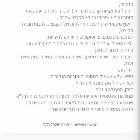
המסים;
-טיפול בעסקאות קרקע: מכר יד 1, כינוס, מכרזים ועסקאות
קומבינציה + שירותי בניה+ הסכמי שת"פ ;
-ייעוץ משפטי שוטף לכל המחלקות של הקבוצה, לרבות חברת
הביצוע;
-כתיבת הסכמים, פרוטוקולים ודיווחים לרשויות;
-ליווי משרדי עו"ד חיצוניים וליטיגציה בתחום המקרקעין וכן
בתחום תכנון והבניה;
-עבודה מול רשויות: מסים, רשויות מקומיות, משרד המשפטים
ועוד;
דרישות
:
ניסיון של 3-6 שנים בתחומי האחריות הנקובים
יכולת ניהול משימות וראש גדול
דיוק, התמדה ויוזמה
מחויבות אינסופית, אחריות מלאה ורצון להתפתח בחברת נדל"ן-
שנמצאת בצמיחה עם אפשרות לאופק מקצועי . השמיים הם
הגבול. המשרה מיועדת לנשים ולגברים כאחד.
המשרה אויישה בתאריך 7/7/2026