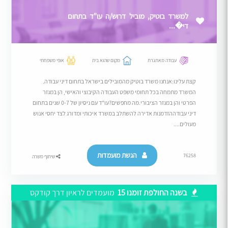
למשרד בוטיק, מוביל דרוש/ה עו"ד בתחום
די�...
עבודה מאתגרת
מקום שהוא בית
אופי משפחתי
קצת עלינו:אנחנו משרד בוטיק מהמובילים בישראל בתחום דיני עבודה.
המשרד מתמחה בכל תחומי משפט העבודה הקיבוצי והאישי, הן במגזר
הפרטי והן במגזר הציבורי.מה מחפשים?עו"ד עם ניסיון של 0-7 שנים בתחום
דיני עבודההזדמנות אדירה להשתלב במשרד איכותי ומדורג לצד יחסי אנוש
מעולים....
הגשת מועמדות
76258
שיתוף משרה
בשנה החולפת זומנו 15
מועמדים לראיון דרך קודקס