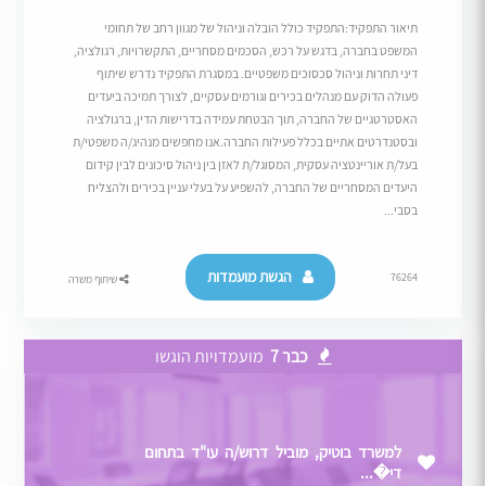
תיאור התפקיד:התפקיד כולל הובלה וניהול של מגוון רחב של תחומי
המשפט בחברה, בדגש על רכש, הסכמים מסחריים, התקשרויות, רגולציה,
דיני תחרות וניהול סכסוכים משפטיים. במסגרת התפקיד נדרש שיתוף
פעולה הדוק עם מנהלים בכירים וגורמים עסקיים, לצורך תמיכה ביעדים
האסטרטגיים של החברה, תוך הבטחת עמידה בדרישות הדין, ברגולציה
ובסטנדרטים אתיים בכלל פעילות החברה.אנו מחפשים מנהיג/ה משפטי/ת
בעל/ת אוריינטציה עסקית, המסוגל/ת לאזן בין ניהול סיכונים לבין קידום
היעדים המסחריים של החברה, להשפיע על בעלי עניין בכירים ולהצליח
בסבי...
הגשת מועמדות
76264
שיתוף משרה
כבר 7
מועמדויות הוגשו
למשרד בוטיק, מוביל דרוש/ה עו"ד בתחום
די�...