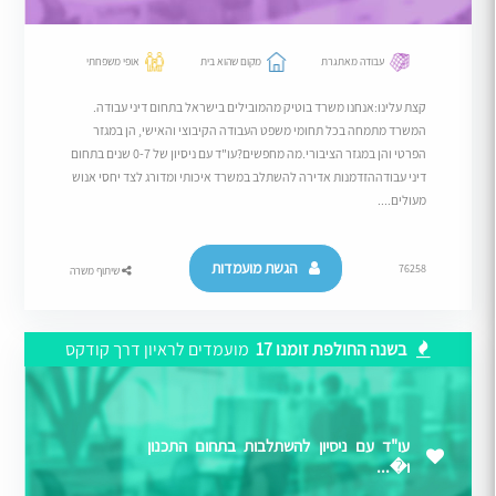
עבודה מאתגרת
מקום שהוא בית
אופי משפחתי
קצת עלינו:אנחנו משרד בוטיק מהמובילים בישראל בתחום דיני עבודה.
המשרד מתמחה בכל תחומי משפט העבודה הקיבוצי והאישי, הן במגזר
הפרטי והן במגזר הציבורי.מה מחפשים?עו"ד עם ניסיון של 0-7 שנים בתחום
דיני עבודההזדמנות אדירה להשתלב במשרד איכותי ומדורג לצד יחסי אנוש
מעולים....
הגשת מועמדות
76258
שיתוף משרה
בשנה החולפת זומנו 17
מועמדים לראיון דרך קודקס
עו"ד עם ניסיון להשתלבות בתחום התכנון
ו�...