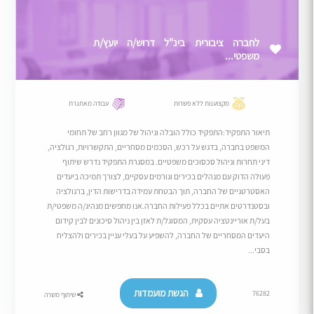
לחברה ציבורית בינ"ל דרוש/ה יועץ/ת
משפטי...
מקצוענות ללא פשרות
עבודה מאתגרת
תיאור התפקיד:התפקיד כולל הובלה וניהול של מגוון רחב של תחומי
המשפט בחברה, בדגש על רכש, הסכמים מסחריים, התקשרויות, רגולציה,
דיני תחרות וניהול סכסוכים משפטיים. במסגרת התפקיד נדרש שיתוף
פעולה הדוק עם מנהלים בכירים וגורמים עסקיים, לצורך תמיכה ביעדים
האסטרטגיים של החברה, תוך הבטחת עמידה בדרישות הדין, ברגולציה
ובסטנדרטים אתיים בכלל פעילות החברה.אנו מחפשים מנהיג/ה משפטי/ת
בעל/ת אוריינטציה עסקית, המסוגל/ת לאזן בין ניהול סיכונים לבין קידום
היעדים המסחריים של החברה, להשפיע על בעלי עניין בכירים ולהצליח
בסבי...
הגשת מועמדות
76282
שיתוף משרה