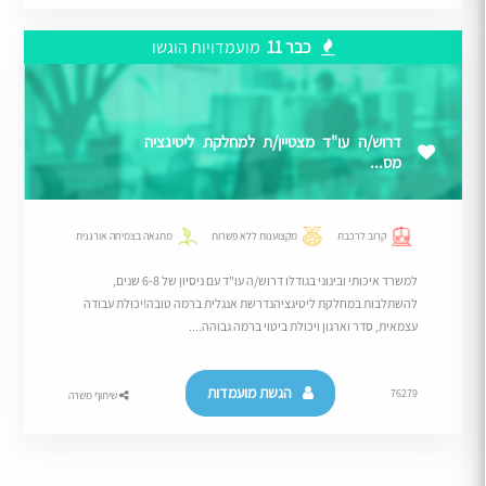
כבר 11
מועמדויות הוגשו
דרוש/ה עו"ד מצטיין/ת למחלקת ליטיגציה
מס...
קרוב לרכבת
מקצוענות ללא פשרות
מתגאה בצמיחה אורגנית
למשרד איכותי ובינוני בגודלו דרוש/ה עו"ד עם ניסיון של 6-8 שנים,
להשתלבות במחלקת ליטיגציהנדרשת אנגלית ברמה טובה!יכולת עבודה
עצמאית, סדר וארגון ויכולת ביטוי ברמה גבוהה....
הגשת מועמדות
76279
שיתוף משרה