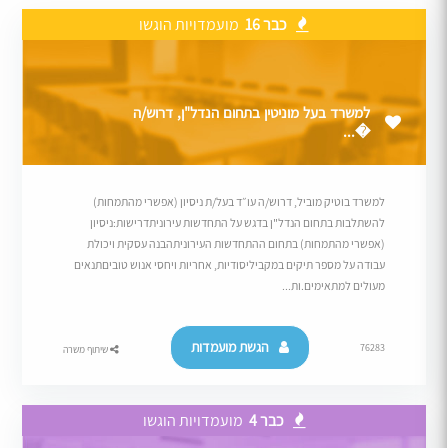
כבר 16
מועמדויות הוגשו
למשרד בעל מוניטין בתחום הנדל"ן, דרוש/ה
�...
למשרד בוטיק מוביל, דרוש/ה עו״ד בעל/ת ניסיון (אפשרי מהתמחות)
להשתלבות בתחום הנדל"ן בדגש על התחדשות עירוניתדרישות:ניסיון
(אפשרי מהתמחות) בתחום ההתחדשות העירוניתהבנה עסקית ויכולת
עבודה על מספר תיקים במקביליסודיות, אחריות ויחסי אנוש טוביםתנאים
מעולים למתאימים.ות...
הגשת מועמדות
76283
שיתוף משרה
כבר 4
מועמדויות הוגשו