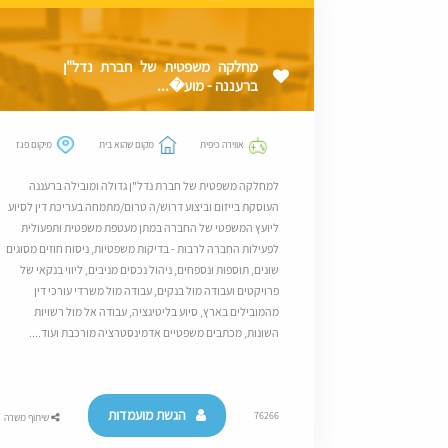
מחלקה משפטית של חברת נדל"ן
ברעננה - מוע�...
אווירה כיפית
מקום שהוא בית
מיקום פגז
למחלקה משפטית של חברת נדל"ן גדולה ומובילה ברעננה
העוסקת בייזום וביצוע דרוש/ה טרום/מתמחה בעריכת דין לסיוע
ליועץ המשפטי של החברה במתן מעטפת משפטית ותפעולית
לפעילות החברה לרבות - בדיקות משפטיות, ניסוח חוזים מסוגים
שונים, תוספות ונספחים, ניהול נכסים מניבים, ליווי בנקאי של
פרויקטים ועבודה מול בנקים, עבודה מול משרדי עורכי דין
מהמובילים בארץ, סיוע בליטיגציה, עבודה אל מול רשויות
השונות, מכתבים משפטיים אדמינסטרציה מורכבת ועוד....
הגשת מועמדות
76266
שיתוף משרה