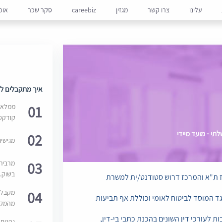
עלינו
צרו קשר
מגזין
careebiz
סקר שכר
אופ
איך מתקבלים למ
01
ממלאים
קודקס
י - מועד מיידי
02
מגישי
03
מרבית
בשוק. 
ז ת"א והמרכז דרוש סטודנט/ית למשרת
04
מקבלי
 המוסד לביטוח לאומי וכוללת אף תביעות
מהמקור
 לעורכי דין השונים בהכנת כתבי בי-דין,
נהנים 