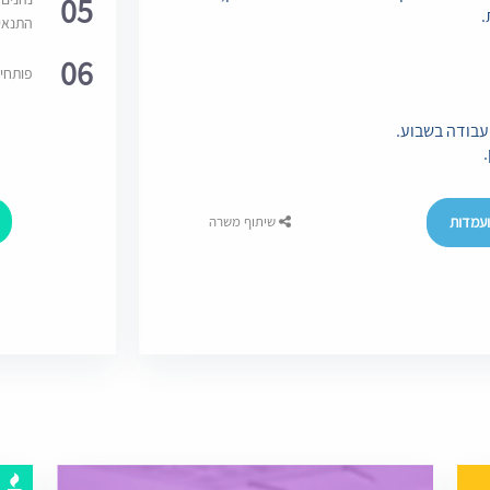
05
.
התנאי
06
פותחי
עמדות
שיתוף משרה