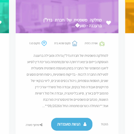
מחלקה משפטית של חברת נדל"ן
ברעננה - מוע�...
אווירה כיפית
מקום שהוא בית
מיקום פגז
למחלקה משפטית של חברת נדל"ן גדולה ומובילה ברעננה
העוסקת בייזום וביצוע דרוש/ה טרום/מתמחה בעריכת דין לסיוע
ליועץ המשפטי של החברה במתן מעטפת משפטית ותפעולית
לפעילות החברה לרבות - בדיקות משפטיות, ניסוח חוזים מסוגים
שונים, תוספות ונספחים, ניהול נכסים מניבים, ליווי בנקאי של
פרויקטים ועבודה מול בנקים, עבודה מול משרדי עורכי דין
מהמובילים בארץ, סיוע בליטיגציה, עבודה אל מול רשויות
השונות, מכתבים משפטיים אדמינסטרציה מורכבת
ועוד.**התחלה כטרום מתמחה החל מ09/2026**...
הגשת מועמדות
76265
שיתוף משרה