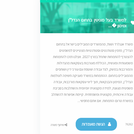
למשרד בעל מוניטין בתחום הנדל"ן
ומימון �...
משרד אנגלרד ושות’, מהמשרדים המובילים בישראל בתחום
הנדל”ן, מזמין סטודנטים וסטודנטיות מצטיינים למשפטים
להצטרף להתמחות שתחל במרץ 2027. אצלנו תזכו להתמחות
משמעותית ומעשית, הכוללת מעורבות בעסקאות מהגדולות
והמורכבות במשק, לצד עבודה שוטפת עם עורכי דין ושותפים
מהמובילים בתחום. ההתמחות במשרד מעניקה חשיפה לעולמות
הנדל”ן, המימון והבנקאות, תוך ליווי עסקאות מורכבות, עבודה
משפטית מגוונת, למידה מקצועית יומיומית והשתלבות בסביבת
עבודה איכותית, מקצועית ומשפחתית. קיימת אפשרות להשתלב
במשרת טרום-התמחות. אם אתם מחפשי...
הגשת מועמדות
76262
שיתוף משרה