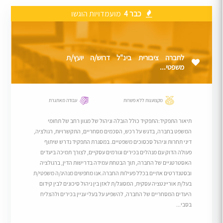
כבר 4
מועמדויות הוגשו
לחברה ציבורית בינ"ל דרוש/ה יועץ/ת
משפטי...
מקצוענות ללא פשרות
עבודה מאתגרת
תיאור התפקיד:התפקיד כולל הובלה וניהול של מגוון רחב של תחומי
המשפט בחברה, בדגש על רכש, הסכמים מסחריים, התקשרויות, רגולציה,
דיני תחרות וניהול סכסוכים משפטיים. במסגרת התפקיד נדרש שיתוף
פעולה הדוק עם מנהלים בכירים וגורמים עסקיים, לצורך תמיכה ביעדים
האסטרטגיים של החברה, תוך הבטחת עמידה בדרישות הדין, ברגולציה
ובסטנדרטים אתיים בכלל פעילות החברה.אנו מחפשים מנהיג/ה משפטי/ת
בעל/ת אוריינטציה עסקית, המסוגל/ת לאזן בין ניהול סיכונים לבין קידום
היעדים המסחריים של החברה, להשפיע על בעלי עניין בכירים ולהצליח
בסבי...