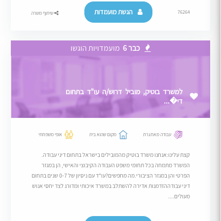
הגשת מועמדות
76264
שיתוף משרה
כבר 6
מועמדויות הוגשו
למשרד בוטיק, מוביל דרוש/ה עו"ד בתחום
די�...
עבודה מאתגרת
מקום שהוא בית
אופי משפחתי
קצת עלינו:אנחנו משרד בוטיק מהמובילים בישראל בתחום דיני עבודה.
המשרד מתמחה בכל תחומי משפט העבודה הקיבוצי והאישי, הן במגזר
הפרטי והן במגזר הציבורי.מה מחפשים?עו"ד עם ניסיון של 0-7 שנים בתחום
דיני עבודההזדמנות אדירה להשתלב במשרד איכותי ומדורג לצד יחסי אנוש
מעולים....