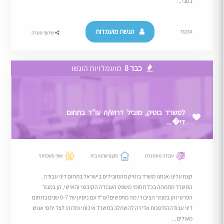
בסבי...
הגשת מועמדות
76264
שיתוף משרה
כבר 8
מועמדויות הוגשו
למשרד בוטיק, מוביל דרוש/ה עו"ד בתחום
די�...
עבודה מאתגרת
מקום שהוא בית
אופי משפחתי
קצת עלינו:אנחנו משרד בוטיק מהמובילים בישראל בתחום דיני עבודה.
המשרד מתמחה בכל תחומי משפט העבודה הקיבוצי והאישי, הן במגזר
הפרטי והן במגזר הציבורי.מה מחפשים?עו"ד עם ניסיון של 0-7 שנים בתחום
דיני עבודההזדמנות אדירה להשתלב במשרד איכותי ומדורג לצד יחסי אנוש
מעולים....