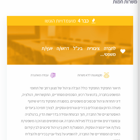
משרות חמות
כבר 4
מועמדויות הוגשו
לחברה ציבורית בינ"ל דרוש/ה יועץ/ת
משפטי...
מקצוענות ללא פשרות
עבודה מאתגרת
תיאור התפקיד:התפקיד כולל הובלה וניהול של מגוון רחב של תחומי
המשפט בחברה, בדגש על רכש, הסכמים מסחריים, התקשרויות, רגולציה,
דיני תחרות וניהול סכסוכים משפטיים. במסגרת התפקיד נדרש שיתוף
פעולה הדוק עם מנהלים בכירים וגורמים עסקיים, לצורך תמיכה ביעדים
האסטרטגיים של החברה, תוך הבטחת עמידה בדרישות הדין, ברגולציה
ובסטנדרטים אתיים בכלל פעילות החברה.אנו מחפשים מנהיג/ה משפטי/ת
בעל/ת אוריינטציה עסקית, המסוגל/ת לאזן בין ניהול סיכונים לבין קידום
היעדים המסחריים של החברה, להשפיע על בעלי עניין בכירים ולהצליח